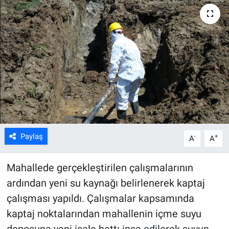
ASAYİŞ
Paylaş
-
+
A
A
Mahallede gerçekleştirilen çalışmalarının
ardından yeni su kaynağı belirlenerek kaptaj
çalışması yapıldı. Çalışmalar kapsamında
kaptaj noktalarından mahallenin içme suyu
deposuna yeni isale hattı inşa edilerek suyun