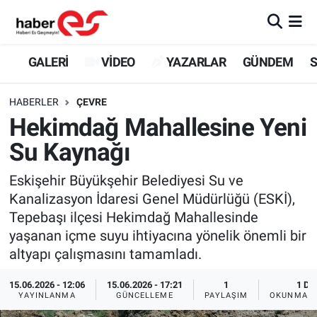
GALERİ
Eskişehir Nöbetçi Eczaneler
GALERİ
VİDEO
YAZARLAR
GÜNDEM
S
VİDEO
Eskişehir Hava Durumu
HABERLER
ÇEVRE
Hekimdağ Mahallesine Yeni
YAZARLAR
Eskişehir Trafik Yoğunluk Haritası
Su Kaynağı
GÜNDEM
Süper Lig Puan Durumu ve Fikstür
Eskişehir Büyükşehir Belediyesi Su ve
Kanalizasyon İdaresi Genel Müdürlüğü (ESKİ),
SİYASET
Tüm Manşetler
Tepebaşı ilçesi Hekimdağ Mahallesinde
yaşanan içme suyu ihtiyacına yönelik önemli bir
TEKNOLOJİ
Son Dakika Haberleri
altyapı çalışmasını tamamladı.
EKONOMİ
Haber Arşivi
15.06.2026 - 12:06
15.06.2026 - 17:21
1
1 DK
YAYINLANMA
GÜNCELLEME
PAYLAŞIM
OKUNMA S
SPOR