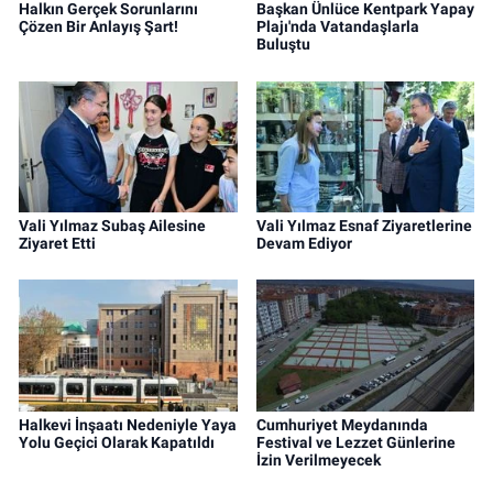
Halkın Gerçek Sorunlarını
Başkan Ünlüce Kentpark Yapay
Çözen Bir Anlayış Şart!
Plajı'nda Vatandaşlarla
Buluştu
Vali Yılmaz Subaş Ailesine
Vali Yılmaz Esnaf Ziyaretlerine
Ziyaret Etti
Devam Ediyor
Halkevi İnşaatı Nedeniyle Yaya
Cumhuriyet Meydanında
Yolu Geçici Olarak Kapatıldı
Festival ve Lezzet Günlerine
İzin Verilmeyecek