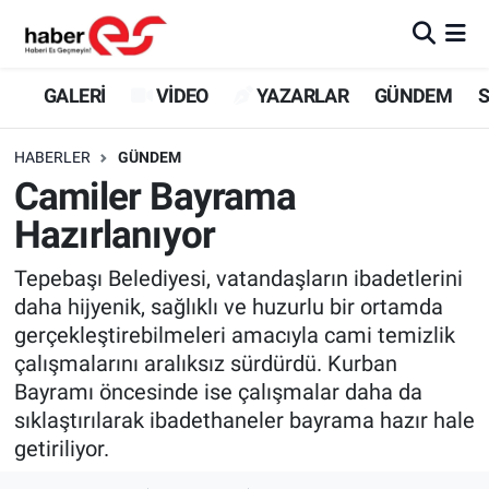
GALERİ
Eskişehir Nöbetçi Eczaneler
GALERİ
VİDEO
YAZARLAR
GÜNDEM
S
VİDEO
Eskişehir Hava Durumu
HABERLER
GÜNDEM
Camiler Bayrama
YAZARLAR
Eskişehir Trafik Yoğunluk Haritası
Hazırlanıyor
GÜNDEM
Süper Lig Puan Durumu ve Fikstür
Tepebaşı Belediyesi, vatandaşların ibadetlerini
daha hijyenik, sağlıklı ve huzurlu bir ortamda
SİYASET
Tüm Manşetler
gerçekleştirebilmeleri amacıyla cami temizlik
çalışmalarını aralıksız sürdürdü. Kurban
TEKNOLOJİ
Son Dakika Haberleri
Bayramı öncesinde ise çalışmalar daha da
EKONOMİ
Haber Arşivi
sıklaştırılarak ibadethaneler bayrama hazır hale
getiriliyor.
SPOR