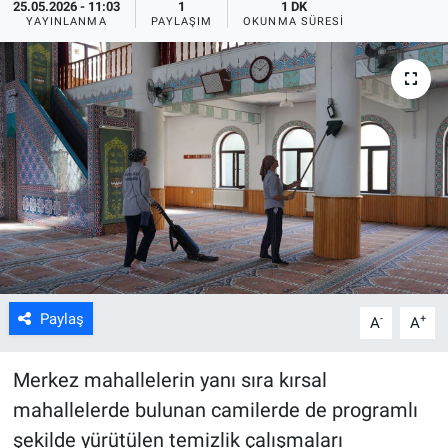
25.05.2026 - 11:03
1
1 DK
YAYINLANMA
PAYLAŞIM
OKUNMA SÜRESI
ASAYİŞ
Paylaş
-
+
A
A
Merkez mahallelerin yanı sıra kırsal
mahallelerde bulunan camilerde de programlı
şekilde yürütülen temizlik çalışmaları