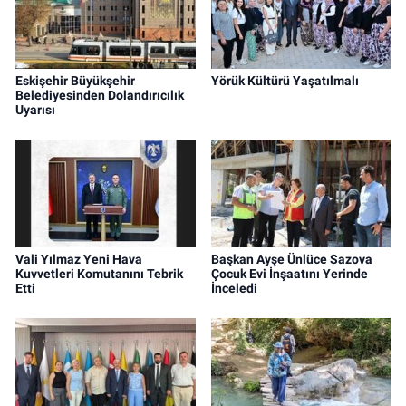
Eskişehir Büyükşehir
Yörük Kültürü Yaşatılmalı
Belediyesinden Dolandırıcılık
Uyarısı
Vali Yılmaz Yeni Hava
Başkan Ayşe Ünlüce Sazova
Kuvvetleri Komutanını Tebrik
Çocuk Evi İnşaatını Yerinde
Etti
İnceledi