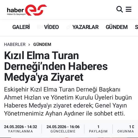
GALERİ
Eskişehir Nöbetçi Eczaneler
GALERİ
VİDEO
YAZARLAR
GÜNDEM
S
VİDEO
Eskişehir Hava Durumu
HABERLER
GÜNDEM
Kızıl Elma Turan
YAZARLAR
Eskişehir Trafik Yoğunluk Haritası
Derneği’nden Haberes
GÜNDEM
Süper Lig Puan Durumu ve Fikstür
Medya'ya Ziyaret
SİYASET
Tüm Manşetler
Eskişehir Kızıl Elma Turan Derneği Başkanı
Ahmet Hızlan ve Yönetim Kurulu Üyeleri bugün
TEKNOLOJİ
Son Dakika Haberleri
Haberes Medya'yı ziyaret ederek; Genel Yayın
Yönetmenimiz Ayhan Aydıner ile sohbet etti.
EKONOMİ
Haber Arşivi
24.05.2026 - 14:32
24.05.2026 - 16:06
1
1 DK
YAYINLANMA
GÜNCELLEME
PAYLAŞIM
OKUNMA S
SPOR