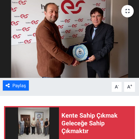
ASAYİŞ
Paylaş
-
+
A
A
Kente Sahip Çıkmak
Geleceğe Sahip
Çıkmaktır