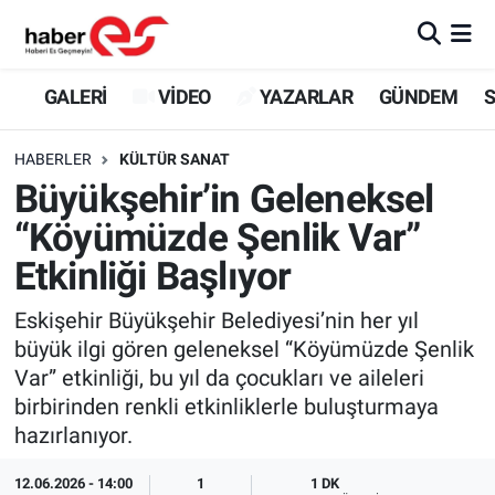
GALERİ
Eskişehir Nöbetçi Eczaneler
GALERİ
VİDEO
YAZARLAR
GÜNDEM
S
VİDEO
Eskişehir Hava Durumu
HABERLER
KÜLTÜR SANAT
Büyükşehir’in Geleneksel
YAZARLAR
Eskişehir Trafik Yoğunluk Haritası
“Köyümüzde Şenlik Var”
GÜNDEM
Süper Lig Puan Durumu ve Fikstür
Etkinliği Başlıyor
SİYASET
Tüm Manşetler
Eskişehir Büyükşehir Belediyesi’nin her yıl
büyük ilgi gören geleneksel “Köyümüzde Şenlik
TEKNOLOJİ
Son Dakika Haberleri
Var” etkinliği, bu yıl da çocukları ve aileleri
birbirinden renkli etkinliklerle buluşturmaya
EKONOMİ
Haber Arşivi
hazırlanıyor.
SPOR
12.06.2026 - 14:00
1
1 DK