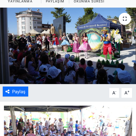
YAYINLANMA
PAYLAŞIM
OKUNMA SÜRESI
ASAYİŞ
Paylaş
-
+
A
A