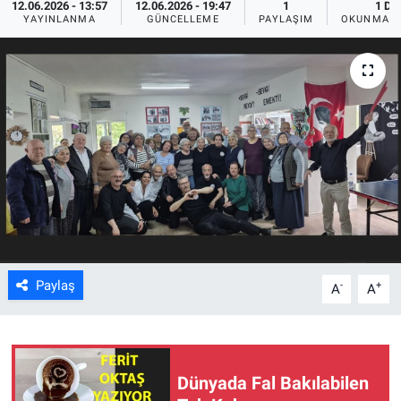
12.06.2026 - 13:57
12.06.2026 - 19:47
1
1 DK
YAYINLANMA
GÜNCELLEME
PAYLAŞIM
OKUNMA S
ASAYİŞ
Paylaş
-
+
A
A
Dünyada Fal Bakılabilen