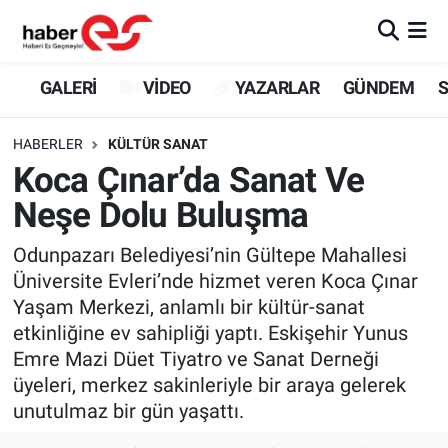
GALERİ
Eskişehir Nöbetçi Eczaneler
GALERİ
VİDEO
YAZARLAR
GÜNDEM
S
VİDEO
Eskişehir Hava Durumu
HABERLER
KÜLTÜR SANAT
Koca Çınar’da Sanat Ve
YAZARLAR
Eskişehir Trafik Yoğunluk Haritası
Neşe Dolu Buluşma
GÜNDEM
Süper Lig Puan Durumu ve Fikstür
Odunpazarı Belediyesi’nin Gültepe Mahallesi
Üniversite Evleri’nde hizmet veren Koca Çınar
SİYASET
Tüm Manşetler
Yaşam Merkezi, anlamlı bir kültür-sanat
etkinliğine ev sahipliği yaptı. Eskişehir Yunus
TEKNOLOJİ
Son Dakika Haberleri
Emre Mazi Düet Tiyatro ve Sanat Derneği
EKONOMİ
Haber Arşivi
üyeleri, merkez sakinleriyle bir araya gelerek
unutulmaz bir gün yaşattı.
SPOR