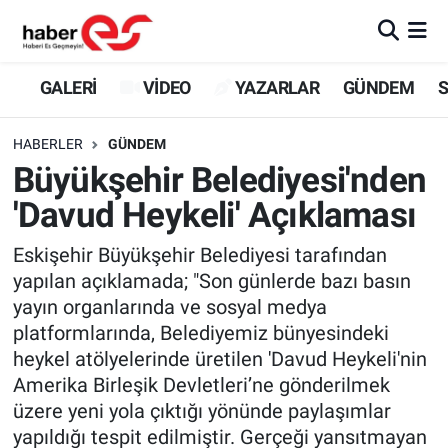
GALERİ
Eskişehir Nöbetçi Eczaneler
GALERİ
VİDEO
YAZARLAR
GÜNDEM
S
VİDEO
Eskişehir Hava Durumu
HABERLER
GÜNDEM
Büyükşehir Belediyesi'nden
YAZARLAR
Eskişehir Trafik Yoğunluk Haritası
'Davud Heykeli' Açıklaması
GÜNDEM
Süper Lig Puan Durumu ve Fikstür
Eskişehir Büyükşehir Belediyesi tarafından
yapılan açıklamada; "Son günlerde bazı basın
SİYASET
Tüm Manşetler
yayın organlarında ve sosyal medya
platformlarında, Belediyemiz bünyesindeki
TEKNOLOJİ
Son Dakika Haberleri
heykel atölyelerinde üretilen 'Davud Heykeli'nin
EKONOMİ
Haber Arşivi
Amerika Birleşik Devletleri’ne gönderilmek
üzere yeni yola çıktığı yönünde paylaşımlar
SPOR
yapıldığı tespit edilmiştir. Gerçeği yansıtmayan