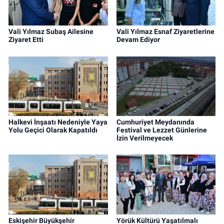
Vali Yılmaz Subaş Ailesine
Vali Yılmaz Esnaf Ziyaretlerine
Ziyaret Etti
Devam Ediyor
Halkevi İnşaatı Nedeniyle Yaya
Cumhuriyet Meydanında
Yolu Geçici Olarak Kapatıldı
Festival ve Lezzet Günlerine
İzin Verilmeyecek
Eskişehir Büyükşehir
Yörük Kültürü Yaşatılmalı