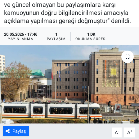
ve güncel olmayan bu paylaşımlara karşı
ASAYİŞ
kamuoyunun doğru bilgilendirilmesi amacıyla
açıklama yapılması gereği doğmuştur" denildi.
20.05.2026 - 17:46
1
1 DK
YAYINLANMA
PAYLAŞIM
OKUNMA SÜRESI
Paylaş
-
+
A
A