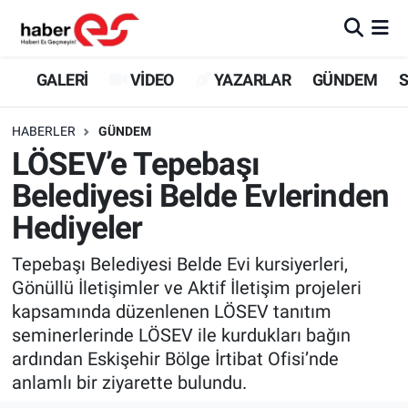
GALERİ
Eskişehir Nöbetçi Eczaneler
GALERİ
VİDEO
YAZARLAR
GÜNDEM
S
VİDEO
Eskişehir Hava Durumu
HABERLER
GÜNDEM
LÖSEV’e Tepebaşı
YAZARLAR
Eskişehir Trafik Yoğunluk Haritası
Belediyesi Belde Evlerinden
GÜNDEM
Süper Lig Puan Durumu ve Fikstür
Hediyeler
SİYASET
Tüm Manşetler
Tepebaşı Belediyesi Belde Evi kursiyerleri,
Gönüllü İletişimler ve Aktif İletişim projeleri
TEKNOLOJİ
Son Dakika Haberleri
kapsamında düzenlenen LÖSEV tanıtım
seminerlerinde LÖSEV ile kurdukları bağın
EKONOMİ
Haber Arşivi
ardından Eskişehir Bölge İrtibat Ofisi’nde
anlamlı bir ziyarette bulundu.
SPOR