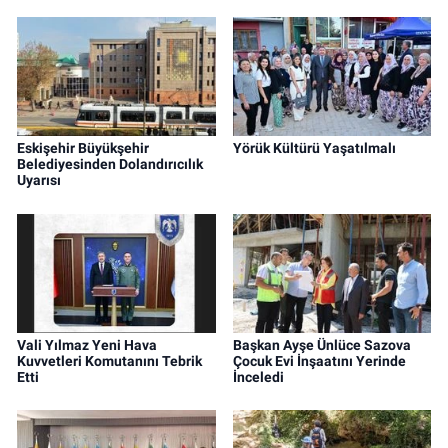
Eskişehir Büyükşehir
Yörük Kültürü Yaşatılmalı
Belediyesinden Dolandırıcılık
Uyarısı
Vali Yılmaz Yeni Hava
Başkan Ayşe Ünlüce Sazova
Kuvvetleri Komutanını Tebrik
Çocuk Evi İnşaatını Yerinde
Etti
İnceledi