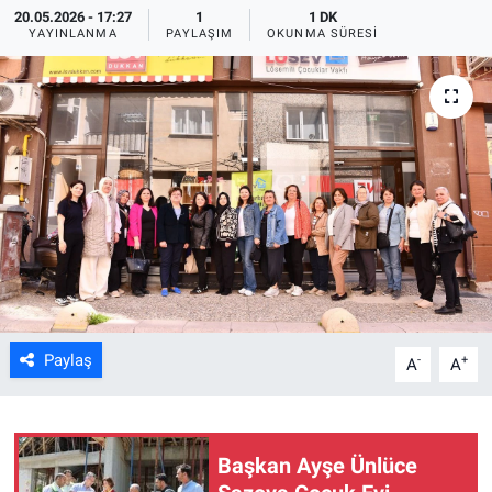
20.05.2026 - 17:27
1
1 DK
YAYINLANMA
PAYLAŞIM
OKUNMA SÜRESI
ASAYİŞ
Paylaş
-
+
A
A
Başkan Ayşe Ünlüce