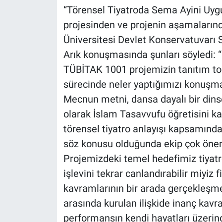
“Törensel Tiyatroda Sema Ayini Uyg
projesinden ve projenin aşamaların
Üniversitesi Devlet Konservatuvarı 
Arık konuşmasında şunları söyledi: 
TÜBİTAK 1001 projemizin tanıtım top
sürecinde neler yaptığımızı konuşma
Mecnun metni, dansa dayalı bir dinse
olarak İslam Tasavvufu öğretisini kay
törensel tiyatro anlayışı kapsamınd
söz konusu olduğunda ekip çok önemli
Projemizdeki temel hedefimiz tiyatro
işlevini tekrar canlandırabilir miyiz 
kavramlarının bir arada gerçekleşmes
arasında kurulan ilişkide inanç kavr
performansın kendi hayatları üzerind