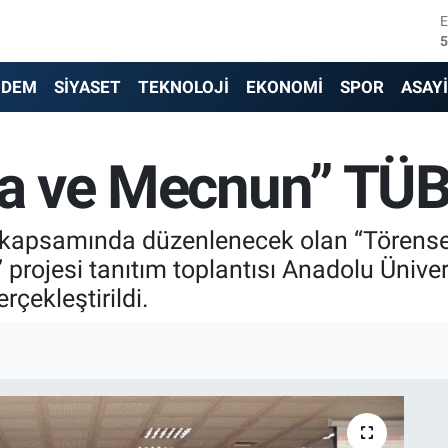
5
6
NDEM
SİYASET
TEKNOLOJİ
EKONOMİ
SPOR
ASAY
6
1
yla ve Mecnun” TÜB
6
kapsamında düzenlenecek olan “Törensel
4
projesi tanıtım toplantısı Anadolu Üniver
çekleştirildi.