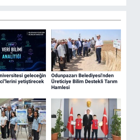
iversitesi geleceğin
Odunpazarı Belediyesi'nden
ci"lerini yetiştirecek
Üreticiye Bilim Destekli Tarım
Hamlesi