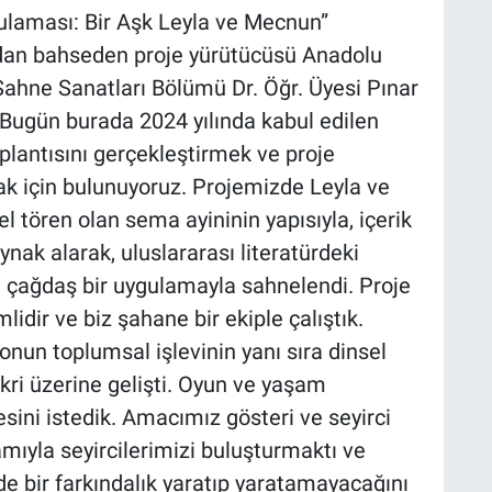
ulaması: Bir Aşk Leyla ve Mecnun”
dan bahseden proje yürütücüsü Anadolu
Sahne Sanatları Bölümü Dr. Öğr. Üyesi Pınar
“Bugün burada 2024 yılında kabul edilen
lantısını gerçekleştirmek ve proje
k için bulunuyoruz. Projemizde Leyla ve
l tören olan sema ayininin yapısıyla, içerik
nak alarak, uluslararası literatürdeki
a çağdaş bir uygulamayla sahnelendi. Proje
dir ve biz şahane bir ekiple çalıştık.
nun toplumsal işlevinin yanı sıra dinsel
fikri üzerine gelişti. Oyun ve yaşam
ini istedik. Amacımız gösteri ve seyirci
amıyla seyircilerimizi buluşturmaktı ve
e bir farkındalık yaratıp yaratamayacağını