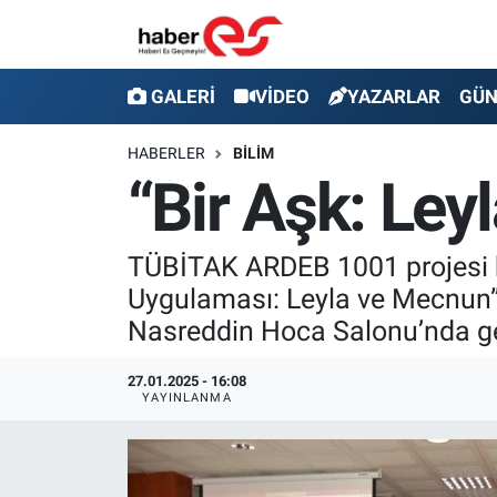
GALERİ
Eskişehir Nöbetçi Eczaneler
GALERİ
VİDEO
YAZARLAR
GÜ
VİDEO
Eskişehir Hava Durumu
HABERLER
BİLİM
“Bir Aşk: Le
YAZARLAR
Eskişehir Trafik Yoğunluk Haritası
GÜNDEM
Süper Lig Puan Durumu ve Fikstür
TÜBİTAK ARDEB 1001 projesi 
Uygulaması: Leyla ve Mecnun” 
SİYASET
Tüm Manşetler
Nasreddin Hoca Salonu’nda ger
TEKNOLOJİ
Son Dakika Haberleri
27.01.2025 - 16:08
YAYINLANMA
EKONOMİ
Haber Arşivi
SPOR