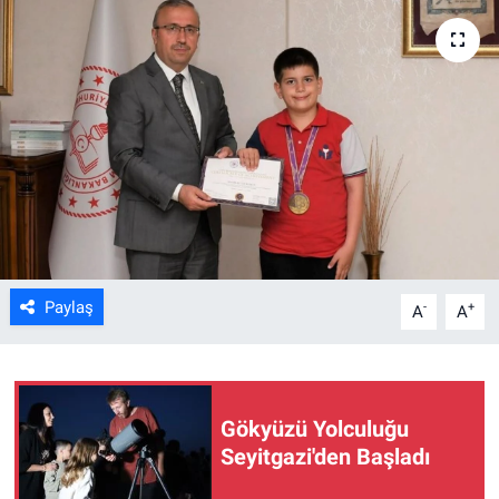
ASAYİŞ
Paylaş
-
+
A
A
Gökyüzü Yolculuğu
Seyitgazi'den Başladı