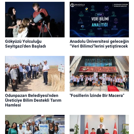
Gökyüzü Yolculuğu
Anadolu Üniversitesi geleceğin
Seyitgazi'den Başladı
“Veri Bilimci"lerini yetiştirecek
Odunpazarı Belediyesi'nden
"Fosillerin İzinde Bir Macera"
Üreticiye Bilim Destekli Tarım
Hamlesi