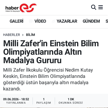
GALERİ
Eskişehir Nöbetçi Eczaneler
GALERİ
VİDEO
YAZARLAR
GÜNDEM
S
VİDEO
Eskişehir Hava Durumu
HABERLER
BİLİM
Milli Zafer'in Einstein Bilim
YAZARLAR
Eskişehir Trafik Yoğunluk Haritası
Olimpiyatlarında Altın
GÜNDEM
Süper Lig Puan Durumu ve Fikstür
Madalya Gururu
SİYASET
Tüm Manşetler
Milli Zafer İlkokulu Öğrencisi Nedim Kutay
Keskin, Einstein Bilim Olimpiyatlarında
TEKNOLOJİ
Son Dakika Haberleri
gösterdiği üstün başarıyla altın madalya
kazandı.
EKONOMİ
Haber Arşivi
09.06.2026 - 18:52
1
1 DK
YAYINLANMA
PAYLAŞIM
OKUNMA SÜRESI
SPOR