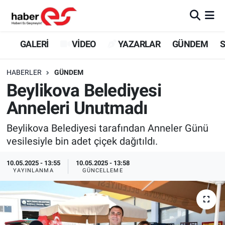
GALERİ
Eskişehir Nöbetçi Eczaneler
GALERİ
VİDEO
YAZARLAR
GÜNDEM
S
VİDEO
Eskişehir Hava Durumu
HABERLER
GÜNDEM
Beylikova Belediyesi
YAZARLAR
Eskişehir Trafik Yoğunluk Haritası
Anneleri Unutmadı
GÜNDEM
Süper Lig Puan Durumu ve Fikstür
Beylikova Belediyesi tarafından Anneler Günü
vesilesiyle bin adet çiçek dağıtıldı.
SİYASET
Tüm Manşetler
10.05.2025 - 13:55
10.05.2025 - 13:58
TEKNOLOJİ
Son Dakika Haberleri
YAYINLANMA
GÜNCELLEME
EKONOMİ
Haber Arşivi
SPOR