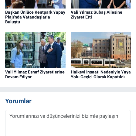
Başkan Ünlüce Kentpark Yapay
Vali Yılmaz Subaş Ailesine
Plajı'nda Vatandaşlarla
Ziyaret Etti
Buluştu
Vali Yılmaz Esnaf Ziyaretlerine
Halkevi İnşaatı Nedeniyle Yaya
Devam Ediyor
Yolu Geçici Olarak Kapatıldı
Yorumlar