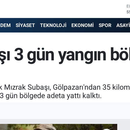
E
5
S
6
NDEM
SİYASET
TEKNOLOJİ
EKONOMİ
SPOR
ASAY
G
6
B
ı 3 gün yangın bö
1
B
6
D
4
 Mızrak Subaşı, Gölpazarı'ndan 35 kilometr
3 gün bölgede adeta yattı kalktı.