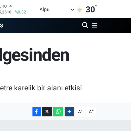
°
URO
30
Alpu
5,2510
%0.32
TERLİN
4,4811
%0.38
İŞ
RAM ALTIN
660.55
%0.03
İST100
lgesinden
3.779
%-14
ITCOIN
4.944,08
%-0.18
OLAR
7,7436
%0.18
e karelik bir alanı etkisi
-
+
A
A