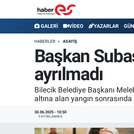
GALERİ
Eskişehir Nöbetçi Eczaneler
GALERİ
VİDEO
YAZARLAR
GÜ
VİDEO
Eskişehir Hava Durumu
HABERLER
ASAYİŞ
Başkan Subaş
YAZARLAR
Eskişehir Trafik Yoğunluk Haritası
ayrılmadı
GÜNDEM
Süper Lig Puan Durumu ve Fikstür
SİYASET
Tüm Manşetler
Bilecik Belediye Başkanı Melek
altına alan yangın sonrasında 
TEKNOLOJİ
Son Dakika Haberleri
30.06.2025 - 10:50
EKONOMİ
Haber Arşivi
YAYINLANMA
SPOR