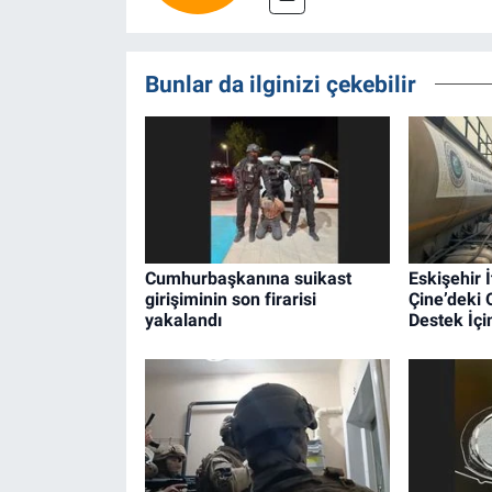
Bunlar da ilginizi çekebilir
Cumhurbaşkanına suikast
Eskişehir İ
girişiminin son firarisi
Çine’deki
yakalandı
Destek İçin