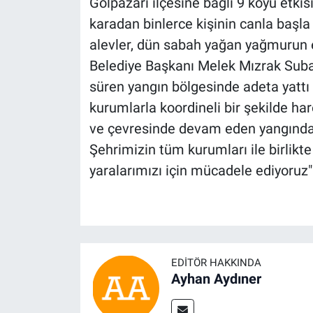
Gölpazarı ilçesine bağlı 9 köyü etkis
karadan binlerce kişinin canla başla 
alevler, dün sabah yağan yağmurun et
Belediye Başkanı Melek Mızrak Subaşı
süren yangın bölgesinde adeta yattı 
kurumlarla koordineli bir şekilde hare
ve çevresinde devam eden yangından
Şehrimizin tüm kurumları ile birlikte
yaralarımızı için mücadele ediyoruz" 
EDITÖR HAKKINDA
Ayhan Aydıner