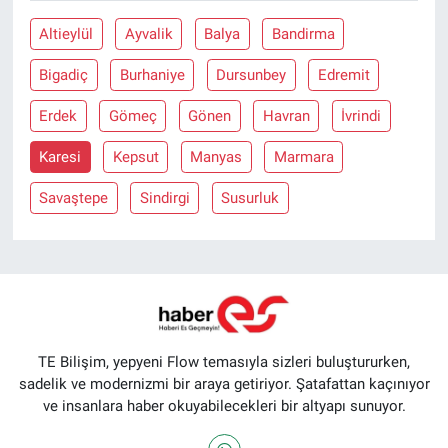
Altieylül
Ayvalik
Balya
Bandirma
Bigadiç
Burhaniye
Dursunbey
Edremit
Erdek
Gömeç
Gönen
Havran
İvrindi
Karesi
Kepsut
Manyas
Marmara
Savaştepe
Sindirgi
Susurluk
TE Bilişim, yepyeni Flow temasıyla sizleri buluştururken,
sadelik ve modernizmi bir araya getiriyor. Şatafattan kaçınıyor
ve insanlara haber okuyabilecekleri bir altyapı sunuyor.