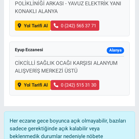
POLİKLİNİĞİ ARKASI - YAVUZ ELEKTRİK YANI
KONAKLI ALANYA
Yol Tarifi Al
0 (242) 565 37 71
Eyup Eczanesi
Alanya
CİKCİLLİ SAĞLIK OCAĞI KARŞISI ALANYUM
ALIŞVERİŞ MERKEZİ ÜSTÜ
Yol Tarifi Al
0 (242) 515 31 30
Her eczane gece boyunca açık olmayabilir, bazıları
sadece gerektiğinde açık kalabilir veya
beklenmedik durumlar nedeniyle nöbete