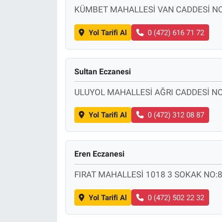
KÜMBET MAHALLESİ VAN CADDESİ NO
Yol Tarifi Al
0 (472) 616 71 72
Sultan Eczanesi
ULUYOL MAHALLESİ AĞRI CADDESİ NO
Yol Tarifi Al
0 (472) 312 08 87
Eren Eczanesi
FIRAT MAHALLESİ 1018 3 SOKAK NO:8
Yol Tarifi Al
0 (472) 502 22 32