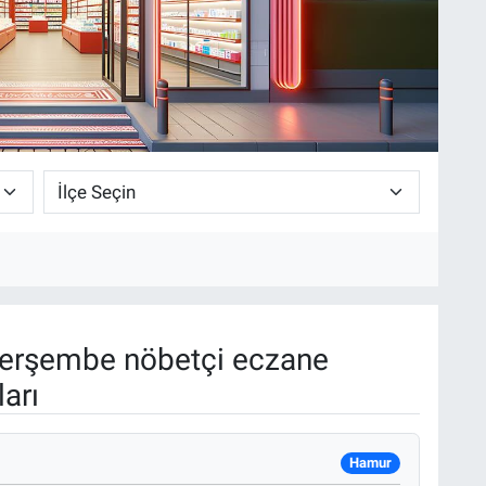
erşembe nöbetçi eczane
arı
Hamur