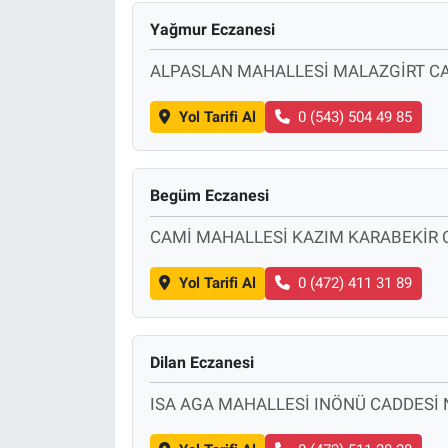
Yağmur Eczanesi
ALPASLAN MAHALLESİ MALAZGİRT CA
Yol Tarifi Al
0 (543) 504 49 85
Begüm Eczanesi
CAMİ MAHALLESİ KAZIM KARABEKİR 
Yol Tarifi Al
0 (472) 411 31 89
Dilan Eczanesi
ISA AGA MAHALLESİ INÖNÜ CADDESİ 