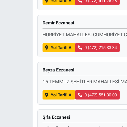
Yol Tarifi Al
0 (472) 511 28 28
Demir Eczanesi
HÜRRİYET MAHALLESİ CUMHURİYET C
Yol Tarifi Al
0 (472) 215 33 34
Beyza Eczanesi
15 TEMMUZ ŞEHİTLER MAHALLESİ MA
Yol Tarifi Al
0 (472) 551 30 00
Şifa Eczanesi