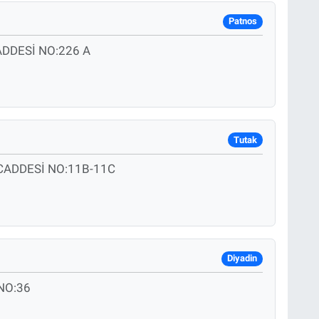
Patnos
DDESİ NO:226 A
Tutak
CADDESİ NO:11B-11C
Diyadin
NO:36