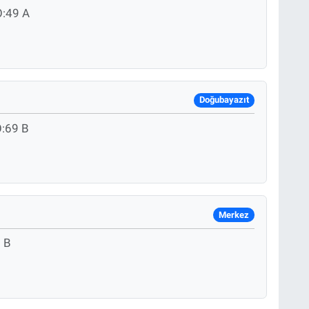
:49 A
Doğubayazıt
:69 B
Merkez
 B