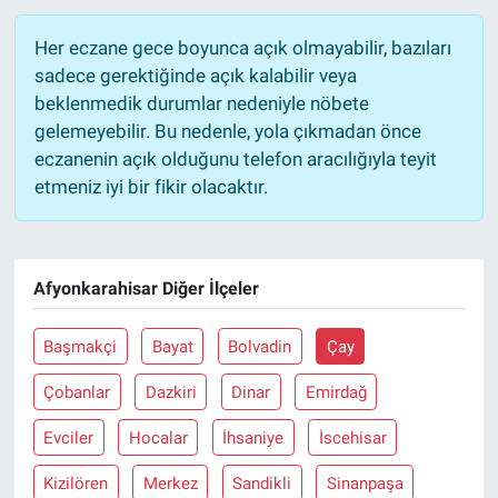
Her eczane gece boyunca açık olmayabilir, bazıları
sadece gerektiğinde açık kalabilir veya
beklenmedik durumlar nedeniyle nöbete
gelemeyebilir. Bu nedenle, yola çıkmadan önce
eczanenin açık olduğunu telefon aracılığıyla teyit
etmeniz iyi bir fikir olacaktır.
Afyonkarahisar Diğer İlçeler
Başmakçi
Bayat
Bolvadin
Çay
Çobanlar
Dazkiri
Dinar
Emirdağ
Evciler
Hocalar
İhsaniye
İscehisar
Kizilören
Merkez
Sandikli
Sinanpaşa