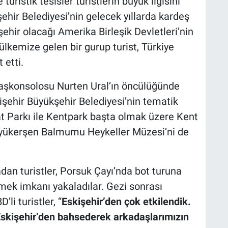
turistik tesisler turistlerin büyük ilgisini
ehir Belediyesi’nin gelecek yıllarda kardeş
ehir olacağı Amerika Birleşik Devletleri’nin
lkemize gelen bir gurup turist, Türkiye
 etti.
Başkonsolosu Nurten Ural’ın öncülüğünde
skişehir Büyükşehir Belediyesi’nin tematik
at Parkı ile Kentpark başta olmak üzere Kent
üyükerşen Balmumu Heykeller Müzesi’ni de
tadan turistler, Porsuk Çayı’nda bot turuna
rmek imkanı yakaladılar. Gezi sonrası
li turistler, “
Eskişehir’den çok etkilendik.
kişehir’den bahsederek arkadaşlarımızın