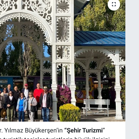
r. Yılmaz Büyükerşen’in
“Şehir Turizmi
”