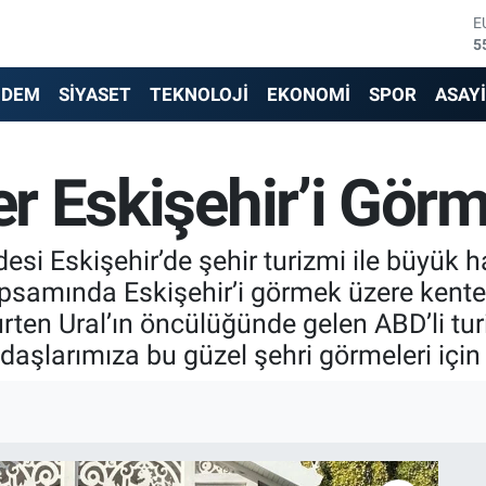
S
6
G
6
NDEM
SİYASET
TEKNOLOJİ
EKONOMİ
SPOR
ASAY
B
1
B
ler Eskişehir’i Gör
6
D
4
E
desi Eskişehir’de şehir turizmi ile büyük h
5
kapsamında Eskişehir’i görmek üzere kente
en Ural’ın öncülüğünde gelen ABD’li turis
adaşlarımıza bu güzel şehri görmeleri için