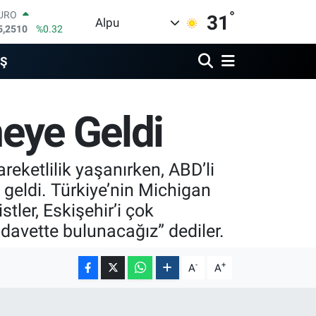
°
TERLİN
31
Alpu
4,4811
%0.38
RAM ALTIN
660.55
%0.03
İŞ
İST100
3.779
%-14
ITCOIN
meye Geldi
4.944,08
%-0.18
OLAR
7,7436
%0.18
URO
areketlilik yaşanırken, ABD’li
5,2510
%0.32
 geldi. Türkiye’nin Michigan
tler, Eskişehir’i çok
 davette bulunacağız” dediler.
-
+
A
A