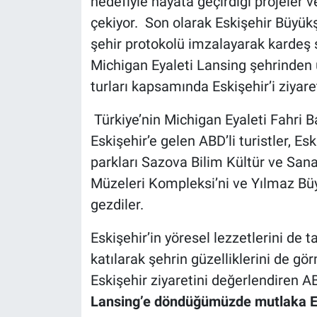
hedefiyle hayata geçirdiği projeler ve 
çekiyor. Son olarak
Eskişehir Büyükş
şehir protokolü imzalayarak kardeş ş
Michigan Eyaleti Lansing şehrinden ü
turları kapsamında Eskişehir’i ziyaret
Türkiye’nin Michigan Eyaleti Fahri 
Eskişehir’e gelen ABD’li turistler, E
parkları Sazova Bilim Kültür ve San
Müzeleri Kompleksi’ni ve Yılmaz B
gezdiler.
Eskişehir’in yöresel lezzetlerini de 
katılarak şehrin güzelliklerini de gö
Eskişehir ziyaretini değerlendiren ABD’
Lansing’e döndüğümüzde mutlaka Es