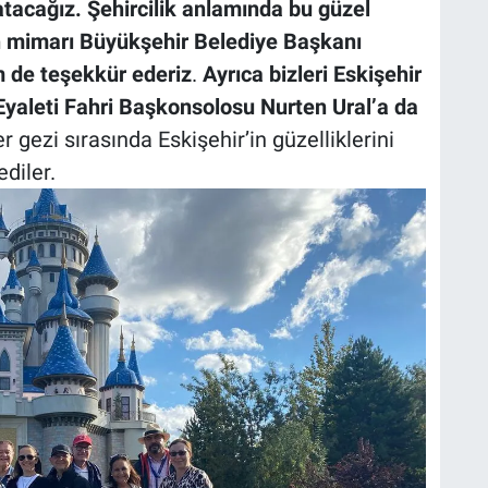
latacağız. Şehircilik anlamında bu güzel
n mimarı Büyükşehir Belediye Başkanı
 de teşekkür ederiz
.
Ayrıca bizleri Eskişehir
 Eyaleti Fahri Başkonsolosu Nurten Ural’a da
ler gezi sırasında Eskişehir’in güzelliklerini
diler.