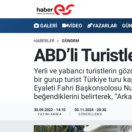
GALERİ
Eskişehir Nöbetçi Eczaneler
GALERİ
VİDEO
YAZARLAR
GÜ
VİDEO
Eskişehir Hava Durumu
HABERLER
GÜNDEM
ABD’li Turist
YAZARLAR
Eskişehir Trafik Yoğunluk Haritası
GÜNDEM
Süper Lig Puan Durumu ve Fikstür
Yerli ve yabancı turistlerin göz
bir gurup turist Türkiye turu 
SİYASET
Tüm Manşetler
Eyaleti Fahri Başkonsolosu Nurt
beğendiklerini belirterek, “Ark
TEKNOLOJİ
Son Dakika Haberleri
30.09.2022 - 14:10
05.11.2024 - 20:30
EKONOMİ
Haber Arşivi
YAYINLANMA
GÜNCELLEME
SPOR