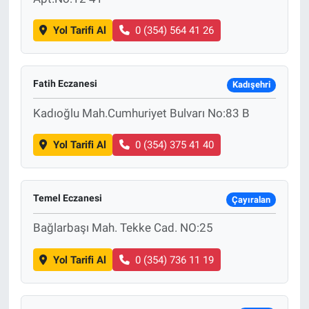
Yol Tarifi Al
0 (354) 564 41 26
Fatih Eczanesi
Kadışehri
Kadıoğlu Mah.Cumhuriyet Bulvarı No:83 B
Yol Tarifi Al
0 (354) 375 41 40
Temel Eczanesi
Çayıralan
Bağlarbaşı Mah. Tekke Cad. NO:25
Yol Tarifi Al
0 (354) 736 11 19