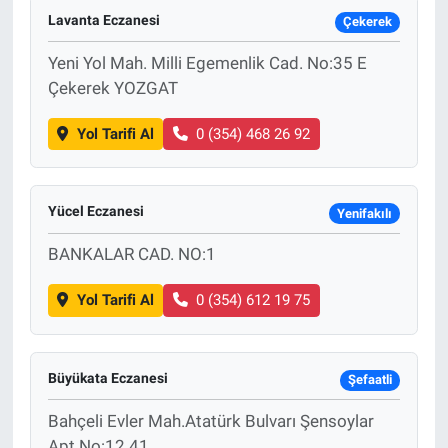
Lavanta Eczanesi
Çekerek
Yeni Yol Mah. Milli Egemenlik Cad. No:35 E
Çekerek YOZGAT
Yol Tarifi Al
0 (354) 468 26 92
Yücel Eczanesi
Yenifakılı
BANKALAR CAD. NO:1
Yol Tarifi Al
0 (354) 612 19 75
Büyükata Eczanesi
Şefaatli
Bahçeli Evler Mah.Atatürk Bulvarı Şensoylar
Apt.No:12 41