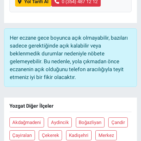
Yol Tarifi Al
0 (354) 487 12 12
Her eczane gece boyunca açık olmayabilir, bazıları
sadece gerektiğinde açık kalabilir veya
beklenmedik durumlar nedeniyle nöbete
gelemeyebilir. Bu nedenle, yola çıkmadan önce
eczanenin açık olduğunu telefon aracılığıyla teyit
etmeniz iyi bir fikir olacaktır.
Yozgat Diğer İlçeler
Akdağmadeni
Aydincik
Boğazliyan
Çandir
Çayiralan
Çekerek
Kadişehri
Merkez