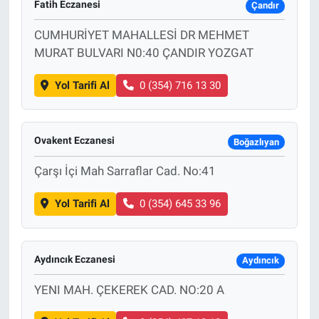
Fatih Eczanesi
Çandır
CUMHURİYET MAHALLESİ DR MEHMET
MURAT BULVARI N0:40 ÇANDIR YOZGAT
Yol Tarifi Al
0 (354) 716 13 30
Ovakent Eczanesi
Boğazlıyan
Çarşı İçi Mah Sarraflar Cad. No:41
Yol Tarifi Al
0 (354) 645 33 96
Aydıncık Eczanesi
Aydıncık
YENI MAH. ÇEKEREK CAD. NO:20 A