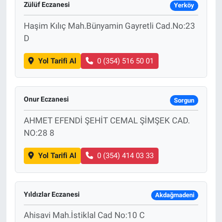
Zülüf Eczanesi
Yerköy
Haşim Kılıç Mah.Bünyamin Gayretli Cad.No:23
D
Yol Tarifi Al
0 (354) 516 50 01
Onur Eczanesi
Sorgun
AHMET EFENDİ ŞEHİT CEMAL ŞİMŞEK CAD.
NO:28 8
Yol Tarifi Al
0 (354) 414 03 33
Yıldızlar Eczanesi
Akdağmadeni
Ahisavi Mah.İstiklal Cad No:10 C