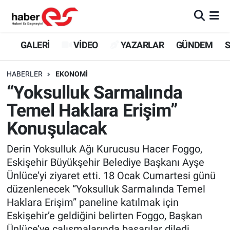
GALERİ
Eskişehir Nöbetçi Eczaneler
GALERİ
VİDEO
YAZARLAR
GÜNDEM
S
VİDEO
Eskişehir Hava Durumu
HABERLER
EKONOMİ
“Yoksulluk Sarmalında
YAZARLAR
Eskişehir Trafik Yoğunluk Haritası
Temel Haklara Erişim”
GÜNDEM
Süper Lig Puan Durumu ve Fikstür
Konuşulacak
SİYASET
Tüm Manşetler
Derin Yoksulluk Ağı Kurucusu Hacer Foggo,
Eskişehir Büyükşehir Belediye Başkanı Ayşe
TEKNOLOJİ
Son Dakika Haberleri
Ünlüce’yi ziyaret etti. 18 Ocak Cumartesi günü
düzenlenecek “Yoksulluk Sarmalında Temel
EKONOMİ
Haber Arşivi
Haklara Erişim” paneline katılmak için
Eskişehir’e geldiğini belirten Foggo, Başkan
SPOR
Ünlüce’ye çalışmalarında başarılar diledi.