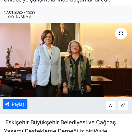
ASAYİŞ
17.01.2025 - 15:29
YAYINLANMA
Paylaş
-
+
A
A
Eskişehir Büyükşehir Belediyesi ve Çağdaş
Yaşamı Destekleme Derneği iş birliğiyle