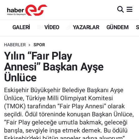
GALERİ
Eskişehir Nöbetçi Eczaneler
GALERİ
VİDEO
YAZARLAR
GÜNDEM
S
VİDEO
Eskişehir Hava Durumu
HABERLER
SPOR
Yılın “Faır Play
YAZARLAR
Eskişehir Trafik Yoğunluk Haritası
Annesi” Başkan Ayşe
GÜNDEM
Süper Lig Puan Durumu ve Fikstür
Ünlüce
SİYASET
Tüm Manşetler
Eskişehir Büyükşehir Belediye Başkanı Ayşe
Ünlüce, Türkiye Milli Olimpiyat Komitesi
TEKNOLOJİ
Son Dakika Haberleri
(TMOK) tarafından “Fair Play Annesi” olarak
seçildi. Ödül töreninde konuşan Başkan Ünlüce,
EKONOMİ
Haber Arşivi
“Fair Play geleceğe umutla bakmak, geleceği
barışla, sevgiyle inşa etmek demek. Bu ödülü
SPOR
Eskişehir'deki bütün anneler adına alıyorum”