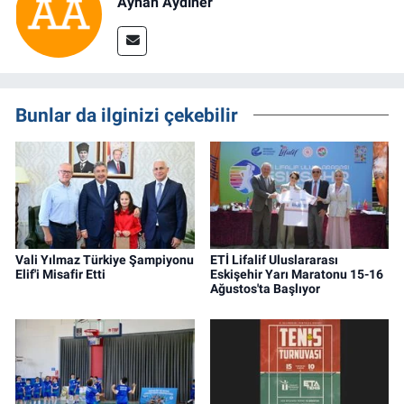
Ayhan Aydıner
Bunlar da ilginizi çekebilir
Vali Yılmaz Türkiye Şampiyonu
ETİ Lifalif Uluslararası
Elif'i Misafir Etti
Eskişehir Yarı Maratonu 15-16
Ağustos'ta Başlıyor