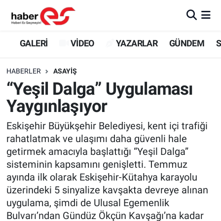
GALERİ
Eskişehir Nöbetçi Eczaneler
GALERİ
VİDEO
YAZARLAR
GÜNDEM
S
VİDEO
Eskişehir Hava Durumu
HABERLER
ASAYİŞ
“Yeşil Dalga” Uygulaması
YAZARLAR
Eskişehir Trafik Yoğunluk Haritası
Yaygınlaşıyor
GÜNDEM
Süper Lig Puan Durumu ve Fikstür
Eskişehir Büyükşehir Belediyesi, kent içi trafiği
rahatlatmak ve ulaşımı daha güvenli hale
SİYASET
Tüm Manşetler
getirmek amacıyla başlattığı “Yeşil Dalga”
sisteminin kapsamını genişletti. Temmuz
TEKNOLOJİ
Son Dakika Haberleri
ayında ilk olarak Eskişehir-Kütahya karayolu
EKONOMİ
Haber Arşivi
üzerindeki 5 sinyalize kavşakta devreye alınan
uygulama, şimdi de Ulusal Egemenlik
SPOR
Bulvarı’ndan Gündüz Ökçün Kavşağı’na kadar