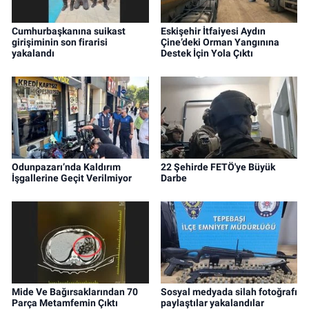
Cumhurbaşkanına suikast
Eskişehir İtfaiyesi Aydın
girişiminin son firarisi
Çine’deki Orman Yangınına
yakalandı
Destek İçin Yola Çıktı
Odunpazarı’nda Kaldırım
22 Şehirde FETÖ'ye Büyük
İşgallerine Geçit Verilmiyor
Darbe
Mide Ve Bağırsaklarından 70
Sosyal medyada silah fotoğrafı
Parça Metamfemin Çıktı
paylaştılar yakalandılar