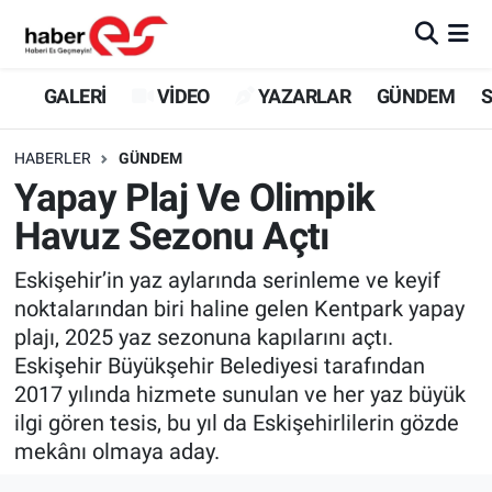
GALERİ
Eskişehir Nöbetçi Eczaneler
GALERİ
VİDEO
YAZARLAR
GÜNDEM
S
VİDEO
Eskişehir Hava Durumu
HABERLER
GÜNDEM
Yapay Plaj Ve Olimpik
YAZARLAR
Eskişehir Trafik Yoğunluk Haritası
Havuz Sezonu Açtı
GÜNDEM
Süper Lig Puan Durumu ve Fikstür
Eskişehir’in yaz aylarında serinleme ve keyif
noktalarından biri haline gelen Kentpark yapay
SİYASET
Tüm Manşetler
plajı, 2025 yaz sezonuna kapılarını açtı.
Eskişehir Büyükşehir Belediyesi tarafından
TEKNOLOJİ
Son Dakika Haberleri
2017 yılında hizmete sunulan ve her yaz büyük
EKONOMİ
Haber Arşivi
ilgi gören tesis, bu yıl da Eskişehirlilerin gözde
mekânı olmaya aday.
SPOR