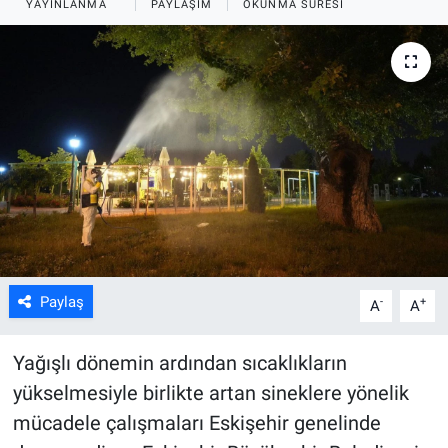
YAYINLANMA
PAYLAŞIM
OKUNMA SÜRESI
ASAYİŞ
Paylaş
-
+
A
A
Yağışlı dönemin ardından sıcaklıkların
yükselmesiyle birlikte artan sineklere yönelik
mücadele çalışmaları Eskişehir genelinde