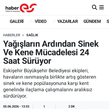
GALERİ
Eskişehir Nöbetçi Eczaneler
GALERİ
VİDEO
YAZARLAR
GÜNDEM
S
VİDEO
Eskişehir Hava Durumu
HABERLER
SAĞLIK
Yağışların Ardından Sinek
YAZARLAR
Eskişehir Trafik Yoğunluk Haritası
Ve Kene Mücadelesi 24
GÜNDEM
Süper Lig Puan Durumu ve Fikstür
Saat Sürüyor
SİYASET
Tüm Manşetler
Eskişehir Büyükşehir Belediyesi ekipleri,
havaların ısınmasıyla birlikte artış gösteren
TEKNOLOJİ
Son Dakika Haberleri
sinek ve kene popülasyonuna karşı kent
genelinde ilaçlama çalışmalarını aralıksız
EKONOMİ
Haber Arşivi
sürdürüyor.
SPOR
05.06.2026 - 13:53
1
2 DK