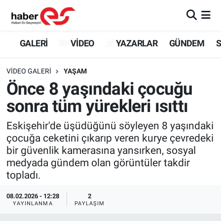
GALERİ
Eskişehir Nöbetçi Eczaneler
GALERİ
VİDEO
YAZARLAR
GÜNDEM
S
VİDEO
Eskişehir Hava Durumu
VIDEO GALERI
YAŞAM
Önce 8 yaşındaki çocuğu
YAZARLAR
Eskişehir Trafik Yoğunluk Haritası
sonra tüm yürekleri ısıttı
GÜNDEM
Süper Lig Puan Durumu ve Fikstür
Eskişehir'de üşüdüğünü söyleyen 8 yaşındaki
çocuğa ceketini çıkarıp veren kurye çevredeki
SİYASET
Tüm Manşetler
bir güvenlik kamerasına yansırken, sosyal
medyada gündem olan görüntüler takdir
TEKNOLOJİ
Son Dakika Haberleri
topladı.
EKONOMİ
Haber Arşivi
08.02.2026 - 12:28
2
YAYINLANMA
PAYLAŞIM
SPOR