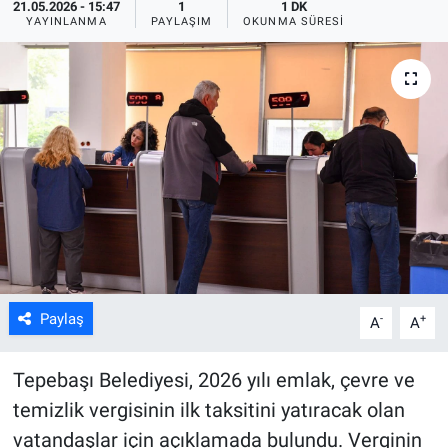
21.05.2026 - 15:47
1
1 DK
YAYINLANMA
PAYLAŞIM
OKUNMA SÜRESI
ASAYİŞ
Paylaş
-
+
A
A
Tepebaşı Belediyesi, 2026 yılı emlak, çevre ve
temizlik vergisinin ilk taksitini yatıracak olan
vatandaşlar için açıklamada bulundu. Verginin