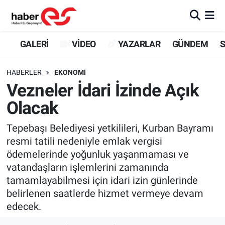
GALERİ
Eskişehir Nöbetçi Eczaneler
GALERİ
VİDEO
YAZARLAR
GÜNDEM
S
VİDEO
Eskişehir Hava Durumu
HABERLER
EKONOMİ
Vezneler İdari İzinde Açık
YAZARLAR
Eskişehir Trafik Yoğunluk Haritası
Olacak
GÜNDEM
Süper Lig Puan Durumu ve Fikstür
Tepebaşı Belediyesi yetkilileri, Kurban Bayramı
resmi tatili nedeniyle emlak vergisi
SİYASET
Tüm Manşetler
ödemelerinde yoğunluk yaşanmaması ve
vatandaşların işlemlerini zamanında
TEKNOLOJİ
Son Dakika Haberleri
tamamlayabilmesi için idari izin günlerinde
EKONOMİ
Haber Arşivi
belirlenen saatlerde hizmet vermeye devam
edecek.
SPOR