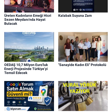
Üreten Kadınların Emeği Hicri
Kalabak Suyuna Zam
Sezen Meydanı'nda Hayat
Bulacak
OEDAŞ 10,7 Milyon Euro’luk
"Sanayide Kadın Eli" Protokolü
Enerji Projesinde Türkiye’yi
Temsil Edecek