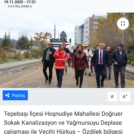
19.11.2025 - 17:21
YAYINLANMA
ASAYİŞ
Paylaş
-
+
A
A
Tepebaşı İlçesi Hoşnudiye Mahallesi Doğruer
Sokak Kanalizasyon ve Yağmursuyu Deplase
çalışması ile Vecihi Hürkuş – Özdilek bölgesi