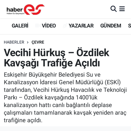
GALERİ
Eskişehir Nöbetçi Eczaneler
GALERİ
VİDEO
YAZARLAR
GÜNDEM
S
VİDEO
Eskişehir Hava Durumu
HABERLER
ÇEVRE
Vecihi Hürkuş – Özdilek
YAZARLAR
Eskişehir Trafik Yoğunluk Haritası
Kavşağı Trafiğe Açıldı
GÜNDEM
Süper Lig Puan Durumu ve Fikstür
Eskişehir Büyükşehir Belediyesi Su ve
Kanalizasyon İdaresi Genel Müdürlüğü (ESKİ)
SİYASET
Tüm Manşetler
tarafından, Vecihi Hürkuş Havacılık ve Teknoloji
Parkı – Özdilek kavşağında 1400’lük
TEKNOLOJİ
Son Dakika Haberleri
kanalizasyon hattı canlı bağlantılı deplase
EKONOMİ
Haber Arşivi
çalışmaları tamamlanarak kavşak yeniden araç
trafiğine açıldı.
SPOR