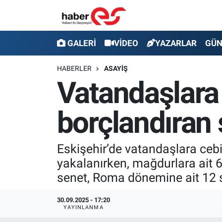
GALERİ
Eskişehir Nöbetçi Eczaneler
GALERİ
VİDEO
YAZARLAR
GÜ
VİDEO
Eskişehir Hava Durumu
HABERLER
ASAYİŞ
Vatandaşlara 
YAZARLAR
Eskişehir Trafik Yoğunluk Haritası
borçlandıran 
GÜNDEM
Süper Lig Puan Durumu ve Fikstür
SİYASET
Tüm Manşetler
Eskişehir’de vatandaşlara cebi
yakalanırken, mağdurlara ait 
TEKNOLOJİ
Son Dakika Haberleri
senet, Roma dönemine ait 12 si
EKONOMİ
Haber Arşivi
30.09.2025 - 17:20
YAYINLANMA
SPOR