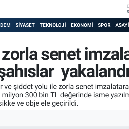
5
6
NDEM
SİYASET
TEKNOLOJİ
EKONOMİ
SPOR
ASAY
6
zorla senet imzal
1
6
şahıslar yakaland
4
r ve şiddet yolu ile zorla senet imzalatar
6 milyon 300 bin TL değerinde isme yazıl
kke ve obje ele geçirildi.