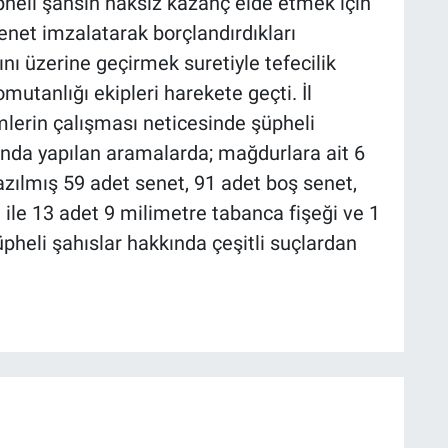
şüpheli şahsın haksız kazanç elde etmek için
 senet imzalatarak borçlandırdıkları
nı üzerine geçirmek suretiyle tefecilik
mutanlığı ekipleri harekete geçti. İl
lerin çalışması neticesinde şüpheli
rında yapılan aramalarda; mağdurlara ait 6
zılmış 59 adet senet, 91 adet boş senet,
ile 13 adet 9 milimetre tabanca fişeği ve 1
üpheli şahıslar hakkında çeşitli suçlardan