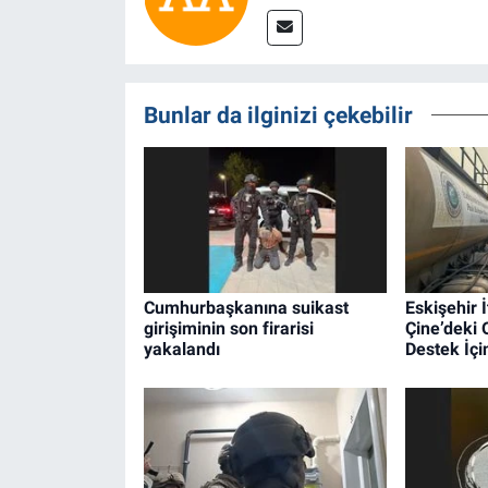
Bunlar da ilginizi çekebilir
Cumhurbaşkanına suikast
Eskişehir İ
girişiminin son firarisi
Çine’deki
yakalandı
Destek İçin