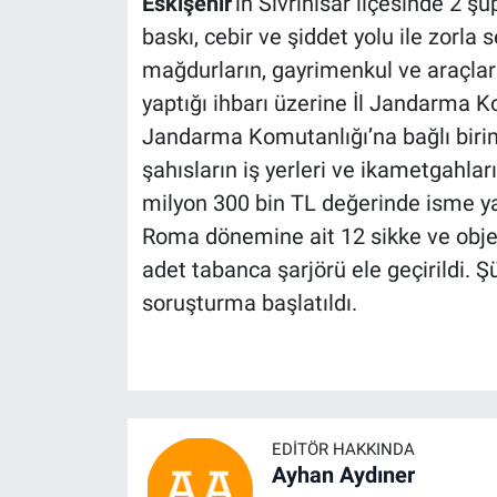
Eskişehir
'in Sivrihisar ilçesinde 2 
baskı, cebir ve şiddet yolu ile zorla
mağdurların, gayrimenkul ve araçları
yaptığı ihbarı üzerine İl Jandarma Ko
Jandarma Komutanlığı’na bağlı birim
şahısların iş yerleri ve ikametgahla
milyon 300 bin TL değerinde isme ya
Roma dönemine ait 12 sikke ve obje 
adet tabanca şarjörü ele geçirildi. Ş
soruşturma başlatıldı.
EDITÖR HAKKINDA
Ayhan Aydıner