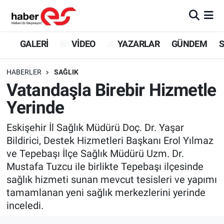
GALERİ
Eskişehir Nöbetçi Eczaneler
GALERİ
VİDEO
YAZARLAR
GÜNDEM
S
VİDEO
Eskişehir Hava Durumu
HABERLER
SAĞLIK
Vatandaşla Birebir Hizmetle
YAZARLAR
Eskişehir Trafik Yoğunluk Haritası
Yerinde
GÜNDEM
Süper Lig Puan Durumu ve Fikstür
Eskişehir İl Sağlık Müdürü Doç. Dr. Yaşar
Bildirici, Destek Hizmetleri Başkanı Erol Yılmaz
SİYASET
Tüm Manşetler
ve Tepebaşı İlçe Sağlık Müdürü Uzm. Dr.
Mustafa Tuzcu ile birlikte Tepebaşı ilçesinde
TEKNOLOJİ
Son Dakika Haberleri
sağlık hizmeti sunan mevcut tesisleri ve yapımı
EKONOMİ
Haber Arşivi
tamamlanan yeni sağlık merkezlerini yerinde
inceledi.
SPOR