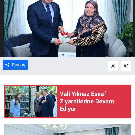
ASAYİŞ
Paylaş
-
+
A
A
Vali Yılmaz Esnaf
Ziyaretlerine Devam
Ediyor