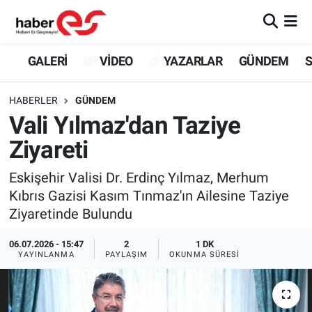
GALERİ
Eskişehir Nöbetçi Eczaneler
GALERİ
VİDEO
YAZARLAR
GÜNDEM
S
VİDEO
Eskişehir Hava Durumu
HABERLER
GÜNDEM
Vali Yılmaz'dan Taziye
YAZARLAR
Eskişehir Trafik Yoğunluk Haritası
Ziyareti
GÜNDEM
Süper Lig Puan Durumu ve Fikstür
Eskişehir Valisi Dr. Erdinç Yılmaz, Merhum
Kıbrıs Gazisi Kasım Tınmaz'ın Ailesine Taziye
SİYASET
Tüm Manşetler
Ziyaretinde Bulundu
TEKNOLOJİ
Son Dakika Haberleri
06.07.2026 - 15:47
2
1 DK
YAYINLANMA
PAYLAŞIM
OKUNMA SÜRESI
EKONOMİ
Haber Arşivi
SPOR