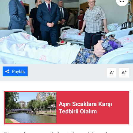
ASAYİŞ
Paylaş
-
+
A
A
Aşırı Sıcaklara Karşı
Tedbirli Olalım