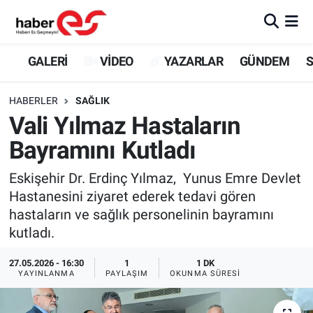
GALERİ
Eskişehir Nöbetçi Eczaneler
GALERİ
VİDEO
YAZARLAR
GÜNDEM
S
VİDEO
Eskişehir Hava Durumu
HABERLER
SAĞLIK
Vali Yılmaz Hastaların
YAZARLAR
Eskişehir Trafik Yoğunluk Haritası
Bayramını Kutladı
GÜNDEM
Süper Lig Puan Durumu ve Fikstür
Eskişehir Dr. Erdinç Yılmaz, Yunus Emre Devlet
Hastanesini ziyaret ederek tedavi gören
SİYASET
Tüm Manşetler
hastaların ve sağlık personelinin bayramını
kutladı.
TEKNOLOJİ
Son Dakika Haberleri
27.05.2026 - 16:30
1
1 DK
EKONOMİ
Haber Arşivi
YAYINLANMA
PAYLAŞIM
OKUNMA SÜRESI
SPOR