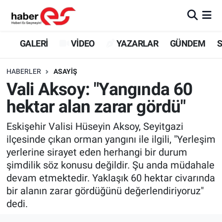
GALERİ
Eskişehir Nöbetçi Eczaneler
GALERİ
VİDEO
YAZARLAR
GÜNDEM
S
VİDEO
Eskişehir Hava Durumu
HABERLER
ASAYİŞ
Vali Aksoy: "Yangında 60
YAZARLAR
Eskişehir Trafik Yoğunluk Haritası
hektar alan zarar gördü"
GÜNDEM
Süper Lig Puan Durumu ve Fikstür
Eskişehir Valisi Hüseyin Aksoy, Seyitgazi
ilçesinde çıkan orman yangını ile ilgili, "Yerleşim
SİYASET
Tüm Manşetler
yerlerine sirayet eden herhangi bir durum
şimdilik söz konusu değildir. Şu anda müdahale
TEKNOLOJİ
Son Dakika Haberleri
devam etmektedir. Yaklaşık 60 hektar civarında
EKONOMİ
Haber Arşivi
bir alanın zarar gördüğünü değerlendiriyoruz"
dedi.
SPOR