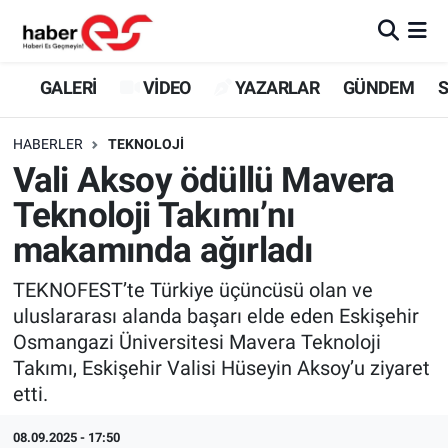
GALERİ
Eskişehir Nöbetçi Eczaneler
GALERİ
VİDEO
YAZARLAR
GÜNDEM
S
VİDEO
Eskişehir Hava Durumu
HABERLER
TEKNOLOJİ
Vali Aksoy ödüllü Mavera
YAZARLAR
Eskişehir Trafik Yoğunluk Haritası
Teknoloji Takımı’nı
GÜNDEM
Süper Lig Puan Durumu ve Fikstür
makamında ağırladı
SİYASET
Tüm Manşetler
TEKNOFEST’te Türkiye üçüncüsü olan ve
uluslararası alanda başarı elde eden Eskişehir
TEKNOLOJİ
Son Dakika Haberleri
Osmangazi Üniversitesi Mavera Teknoloji
Takımı, Eskişehir Valisi Hüseyin Aksoy’u ziyaret
EKONOMİ
Haber Arşivi
etti.
SPOR
08.09.2025 - 17:50