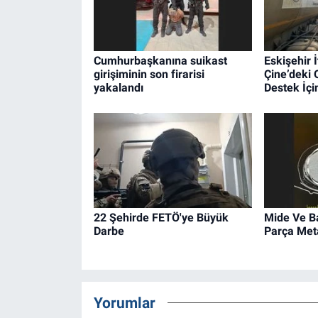
Cumhurbaşkanına suikast
Eskişehir İ
girişiminin son firarisi
Çine’deki
yakalandı
Destek İçin
22 Şehirde FETÖ'ye Büyük
Mide Ve B
Darbe
Parça Met
Yorumlar