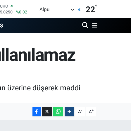
°
EURO
22
Alpu
5,0250
%0.02
STERLİN
4,2398
%0.2
İŞ
GRAM ALTIN
500.87
%0.12
BİST100
ullanılamaz
3.799
%70
BITCOIN
4.643,95
%0.16
DOLAR
7,6006
%0.06
racın üzerine düşerek maddi
-
+
A
A