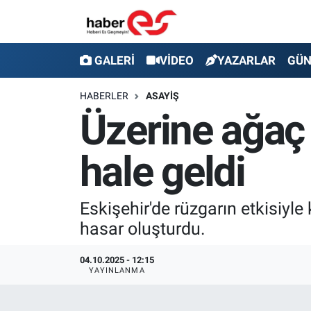
GALERİ
Eskişehir Nöbetçi Eczaneler
GALERİ
VİDEO
YAZARLAR
GÜ
VİDEO
Eskişehir Hava Durumu
HABERLER
ASAYİŞ
Üzerine ağaç 
YAZARLAR
Eskişehir Trafik Yoğunluk Haritası
hale geldi
GÜNDEM
Süper Lig Puan Durumu ve Fikstür
SİYASET
Tüm Manşetler
Eskişehir'de rüzgarın etkisiyle
hasar oluşturdu.
TEKNOLOJİ
Son Dakika Haberleri
04.10.2025 - 12:15
EKONOMİ
Haber Arşivi
YAYINLANMA
SPOR