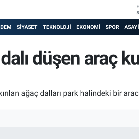
5
6
NDEM
SİYASET
TEKNOLOJİ
EKONOMİ
SPOR
ASAY
6
dalı düşen araç k
1
6
4
 kırılan ağaç dalları park halindeki bir a