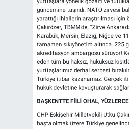
yurttaşlara yönelik gözaltı ve tutukl
gündemine taşındı. NATO zirvesi bah
yarattığı ihlallerin araştırılması içi
Çakırözer, TBMM’de, “Zirve Ankara'd
Karabük, Mersin, Elazığ, Niğde ve 11
tamamen sıkıyönetim altında. 225 gö
akreditasyon ambargosu sürüyor! Ken
eden tüm bu haksız, hukuksuz kısıtla
yurttaşlarımız derhal serbest bırakı
Türkiye itibar kazanamaz. Gerçek iti
hukuk devletine kavuşturarak sağlan
BAŞKENTTE FİİLİ OHAL, YÜZLER
CHP Eskişehir Milletvekili Utku Çak
başta olmak üzere Türkiye genelinde 