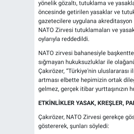
yönelik gözaltı, tutuklama ve yasakla
öncesinde getirilen yasaklar ve tutu
gazetecilere uygulana akreditasyon
NATO Zirvesi tutuklamaları ve yasa
oylarıyla reddedildi.
NATO zirvesi bahanesiyle başkentte 
sığmayan hukuksuzluklar ile olağanüs
Çakırözer, “Türkiye'nin uluslararası i
artması elbette hepimizin ortak dile
gelmez, gerçek itibar yurttaşınızın h
ETKİNLİKLER YASAK, KREŞLER, PA
Çakırözer, NATO Zirvesi gerekçe göst
göstererek, şunları söyledi: