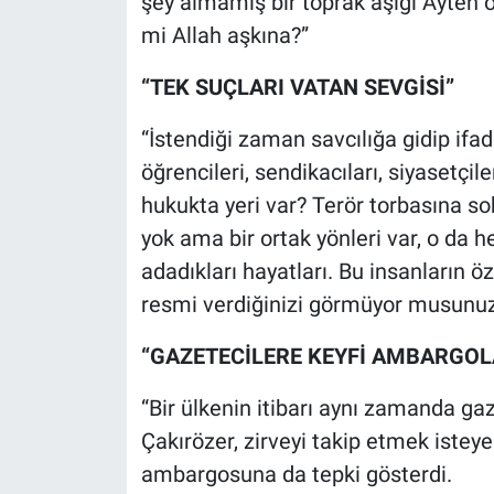
şey almamış bir toprak aşığı Ayten ö
mi Allah aşkına?”
“TEK SUÇLARI VATAN SEVGİSİ”
“İstendiği zaman savcılığa gidip ifad
öğrencileri, sendikacıları, siyasetçi
hukukta yeri var? Terör torbasına so
yok ama bir ortak yönleri var, o da 
adadıkları hayatları. Bu insanların ö
resmi verdiğinizi görmüyor musunu
“GAZETECİLERE KEYFİ AMBARGOLA
“Bir ülkenin itibarı aynı zamanda gaz
Çakırözer, zirveyi takip etmek iste
ambargosuna da tepki gösterdi.