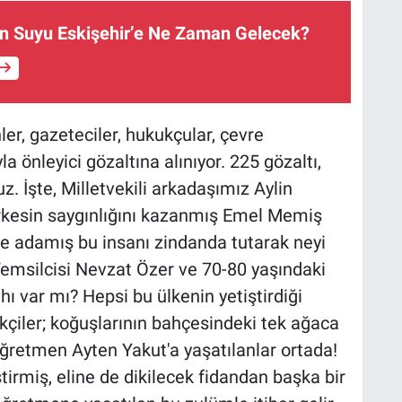
ın Suyu Eskişehir’e Ne Zaman Gelecek?
r, gazeteciler, hukukçular, çevre
la önleyici gözaltına alınıyor. 225 gözaltı,
. İşte, Milletvekili arkadaşımız Aylin
kesin saygınlığını kazanmış Emel Memiş
e adamış bu insanı zindanda tutarak neyi
msilcisi Nevzat Özer ve 70-80 yaşındaki
ı var mı? Hepsi bu ülkenin yetiştirdiği
nikçiler; koğuşlarının bahçesindeki tek ağaca
 öğretmen Ayten Yakut'a yaşatılanlar ortada!
ştirmiş, eline de dikilecek fidandan başka bir