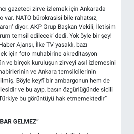
ncı gazeteci zirve izlemek için Ankara'da
var. NATO bürokrasisi bile rahatsız,
rarı’ diyor. AKP Grup Başkan Vekili, İletişim
urum temsil edilecek’ dedi. Yok öyle bir şey!
ber Ajansı, İlke TV yasaklı, bazı
lmek için foto muhabirine akreditasyon
n ve birçok kuruluşun zirveyi asıl izlemesini
uhabirlerinin ve Ankara temsilcilerinin
rilmiş. Böyle keyfî bir ambargonun hem de
lesidir ve bu ayıp, basın özgürlüğünde sicili
ürkiye bu görüntüyü hak etmemektedir”
İBAR GELMEZ”