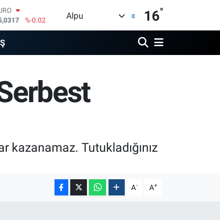
°
TERLİN
16
Alpu
4,2463
%0.07
RAM ALTIN
510.40
%0.45
İŞ
İST100
3.799
%70
ITCOIN
 Serbest
4.225,61
%-0.63
OLAR
7,7143
%0.16
URO
5,0317
%-0.02
ibar kazanamaz. Tutukladığınız
-
+
A
A