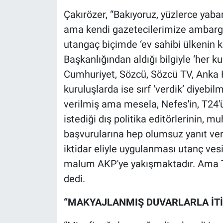
Çakırözer, “Bakıyoruz, yüzlerce yaba
ama kendi gazetecilerimize ambargo 
utangaç biçimde ‘ev sahibi ülkenin ka
Başkanlığından aldığı bilgiyle ‘her k
Cumhuriyet, Sözcü, Sözcü TV, Anka Ha
kuruluşlarda ise sırf ‘verdik’ diyebi
verilmiş ama mesela, Nefes'in, T24'ü
istediği dış politika editörlerinin, m
başvurularına hep olumsuz yanıt ve
iktidar eliyle uygulanması utanç vesi
malum AKP'ye yakışmaktadır. Ama T
dedi.
“MAKYAJLANMIŞ DUVARLARLA İT