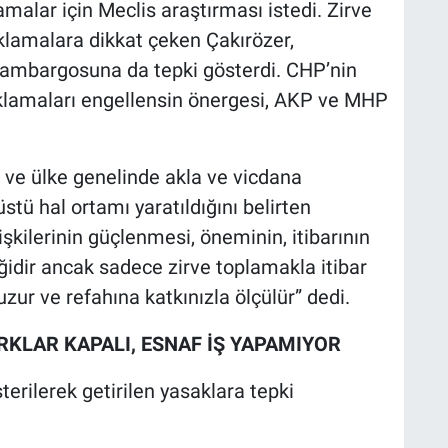
malar için Meclis araştırması istedi. Zirve
klamalara dikkat çeken Çakırözer,
 ambargosuna da tepki gösterdi. CHP’nin
klamaları engellensin önergesi, AKP ve MHP
ve ülke genelinde akla ve vicdana
tü hal ortamı yaratıldığını belirten
lişkilerinin güçlenmesi, öneminin, itibarının
ğidir ancak sadece zirve toplamakla itibar
uzur ve refahına katkınızla ölçülür” dedi.
RKLAR KAPALI, ESNAF İŞ YAPAMIYOR
erilerek getirilen yasaklara tepki