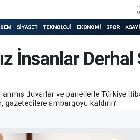
S
6
G
6
NDEM
SİYASET
TEKNOLOJİ
EKONOMİ
SPOR
ASAY
B
1
B
ız İnsanlar Derhal
6
D
4
E
5
lanmış duvarlar ve panellerle Türkiye it
ın, gazetecilere ambargoyu kaldırın”