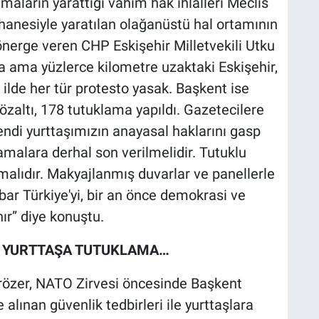
amaların yarattığı vahim hak ihlalleri Meclis
anesiyle yaratılan olağanüstü hal ortamının
n önerge veren CHP Eskişehir Milletvekili Utku
a ama yüzlerce kilometre uzaktaki Eskişehir,
 ilde her tür protesto yasak. Başkent ise
zaltı, 178 tutuklama yapıldı. Gazetecilere
di yurttaşımızın anayasal haklarını gasp
malara derhal son verilmelidir. Tutuklu
lmalıdır. Makyajlanmış duvarlar ve panellerle
bar Türkiye'yi, bir an önce demokrasi ve
ır” diye konuştu.
CE YURTTAŞA TUTUKLAMA…
ırözer, NATO Zirvesi öncesinde Başkent
alınan güvenlik tedbirleri ile yurttaşlara