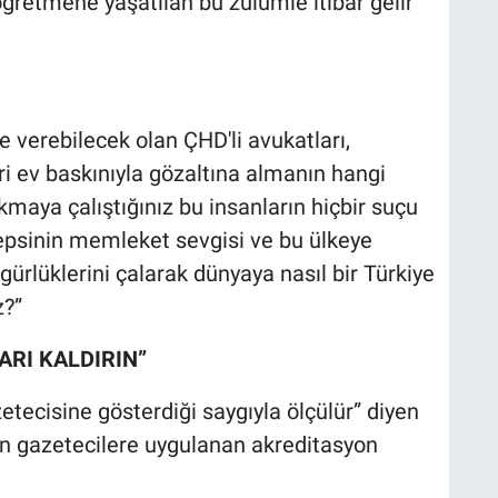
ğretmene yaşatılan bu zulümle itibar gelir
e verebilecek olan ÇHD'li avukatları,
leri ev baskınıyla gözaltına almanın hangi
kmaya çalıştığınız bu insanların hiçbir suçu
hepsinin memleket sevgisi ve bu ülkeye
zgürlüklerini çalarak dünyaya nasıl bir Türkiye
z?”
RI KALDIRIN”
etecisine gösterdiği saygıyla ölçülür” diyen
yen gazetecilere uygulanan akreditasyon