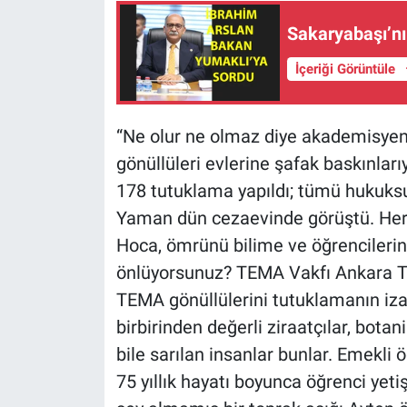
Sakaryabaşı’n
İçeriği Görüntüle
“Ne olur ne olmaz diye akademisyenle
gönüllüleri evlerine şafak baskınlarıy
178 tutuklama yapıldı; tümü hukuksuz
Yaman dün cezaevinde görüştü. Her
Hoca, ömrünü bilime ve öğrencilerin
önlüyorsunuz? TEMA Vakfı Ankara Te
TEMA gönüllülerini tutuklamanın izah
birbirinden değerli ziraatçılar, bota
bile sarılan insanlar bunlar. Emekli
75 yıllık hayatı boyunca öğrenci yeti