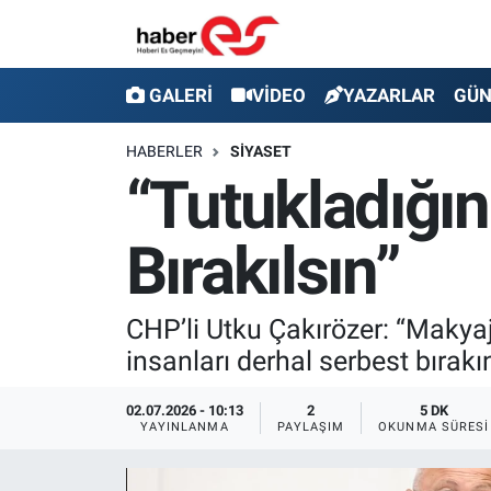
GALERİ
Eskişehir Nöbetçi Eczaneler
GALERİ
VİDEO
YAZARLAR
GÜ
VİDEO
Eskişehir Hava Durumu
HABERLER
SİYASET
“Tutukladığın
YAZARLAR
Eskişehir Trafik Yoğunluk Haritası
Bırakılsın”
GÜNDEM
Süper Lig Puan Durumu ve Fikstür
SİYASET
Tüm Manşetler
CHP’li Utku Çakırözer: “Makyaj
insanları derhal serbest bırak
TEKNOLOJİ
Son Dakika Haberleri
02.07.2026 - 10:13
2
5 DK
EKONOMİ
Haber Arşivi
YAYINLANMA
PAYLAŞIM
OKUNMA SÜRESI
SPOR