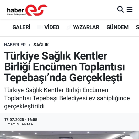
GALERİ
Eskişehir Nöbetçi Eczaneler
GALERİ
VİDEO
YAZARLAR
GÜNDEM
S
VİDEO
Eskişehir Hava Durumu
HABERLER
SAĞLIK
Türkiye Sağlık Kentler
YAZARLAR
Eskişehir Trafik Yoğunluk Haritası
Birliği Encümen Toplantısı
GÜNDEM
Süper Lig Puan Durumu ve Fikstür
Tepebaşı’nda Gerçekleşti
SİYASET
Tüm Manşetler
Türkiye Sağlık Kentler Birliği Encümen
Toplantısı Tepebaşı Belediyesi ev sahipliğinde
TEKNOLOJİ
Son Dakika Haberleri
gerçekleştirildi.
EKONOMİ
Haber Arşivi
17.07.2025 - 16:55
YAYINLANMA
SPOR