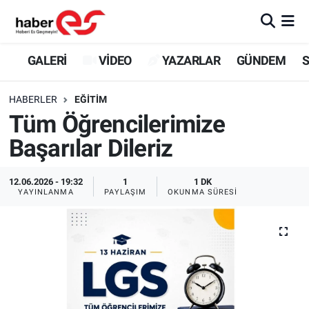
GALERİ
Eskişehir Nöbetçi Eczaneler
GALERİ
VİDEO
YAZARLAR
GÜNDEM
S
VİDEO
Eskişehir Hava Durumu
HABERLER
EĞİTİM
Tüm Öğrencilerimize
YAZARLAR
Eskişehir Trafik Yoğunluk Haritası
Başarılar Dileriz
GÜNDEM
Süper Lig Puan Durumu ve Fikstür
12.06.2026 - 19:32
1
1 DK
SİYASET
Tüm Manşetler
YAYINLANMA
PAYLAŞIM
OKUNMA SÜRESI
TEKNOLOJİ
Son Dakika Haberleri
EKONOMİ
Haber Arşivi
SPOR