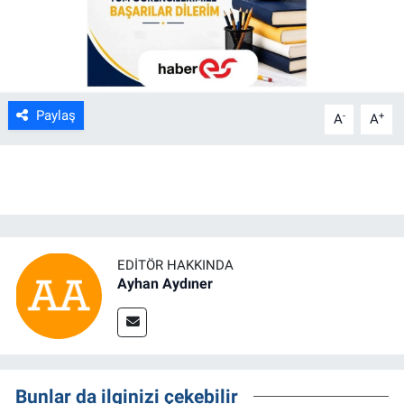
ASAYİŞ
Paylaş
-
+
A
A
EDITÖR HAKKINDA
Ayhan Aydıner
Bunlar da ilginizi çekebilir