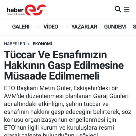
GALERİ
Eskişehir Nöbetçi Eczaneler
GALERİ
VİDEO
YAZARLAR
GÜNDEM
S
VİDEO
Eskişehir Hava Durumu
HABERLER
EKONOMİ
Tüccar Ve Esnafımızın
YAZARLAR
Eskişehir Trafik Yoğunluk Haritası
Hakkının Gasp Edilmesine
GÜNDEM
Süper Lig Puan Durumu ve Fikstür
Müsaade Edilmemeli
SİYASET
Tüm Manşetler
ETO Başkanı Metin Güler, Eskişehir’deki bir
AVM’de düzenlenmesi planlanan Garaj Günleri
TEKNOLOJİ
Son Dakika Haberleri
adı altındaki etkinliğin, şehrin tüccar ve
esnafının hakkını gasp edeceğini belirterek, söz
EKONOMİ
Haber Arşivi
konusu organizasyonun engellenmesi için
ETO’nun ilgili kurum ve kuruluşlara resmi
SPOR
olarak talepte bulunduğunu söyledi.