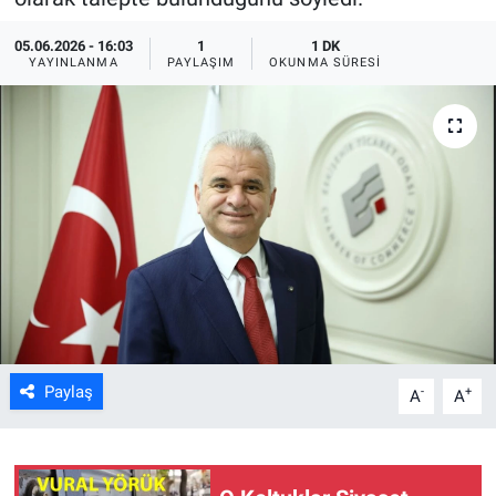
ASAYİŞ
05.06.2026 - 16:03
1
1 DK
YAYINLANMA
PAYLAŞIM
OKUNMA SÜRESI
Paylaş
-
+
A
A