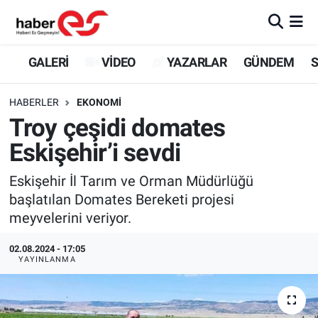
GALERİ
Eskişehir Nöbetçi Eczaneler
GALERİ
VİDEO
YAZARLAR
GÜNDEM
S
VİDEO
Eskişehir Hava Durumu
HABERLER
EKONOMİ
Troy çeşidi domates
YAZARLAR
Eskişehir Trafik Yoğunluk Haritası
Eskişehir’i sevdi
GÜNDEM
Süper Lig Puan Durumu ve Fikstür
Eskişehir İl Tarım ve Orman Müdürlüğü
başlatılan Domates Bereketi projesi
SİYASET
Tüm Manşetler
meyvelerini veriyor.
TEKNOLOJİ
Son Dakika Haberleri
02.08.2024 - 17:05
YAYINLANMA
EKONOMİ
Haber Arşivi
SPOR