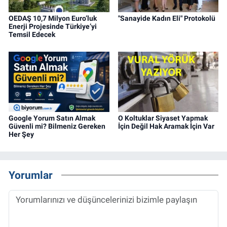
OEDAŞ 10,7 Milyon Euro’luk
"Sanayide Kadın Eli" Protokolü
Enerji Projesinde Türkiye’yi
Temsil Edecek
Google Yorum Satın Almak
O Koltuklar Siyaset Yapmak
Güvenli mi? Bilmeniz Gereken
İçin Değil Hak Aramak İçin Var
Her Şey
Yorumlar