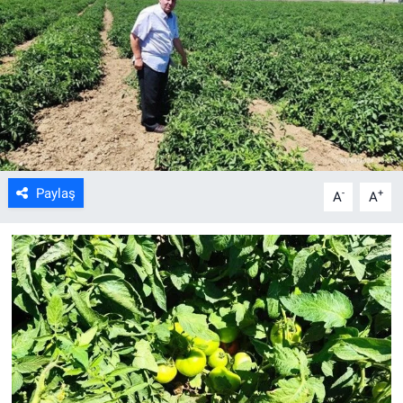
ASAYİŞ
Paylaş
-
+
A
A