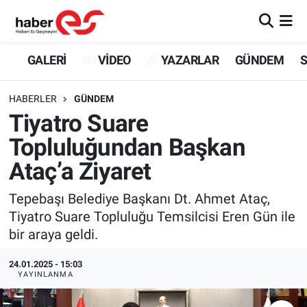
GALERİ
Eskişehir Nöbetçi Eczaneler
GALERİ
VİDEO
YAZARLAR
GÜNDEM
S
VİDEO
Eskişehir Hava Durumu
HABERLER
GÜNDEM
Tiyatro Suare
YAZARLAR
Eskişehir Trafik Yoğunluk Haritası
Topluluğundan Başkan
GÜNDEM
Süper Lig Puan Durumu ve Fikstür
Ataç’a Ziyaret
SİYASET
Tüm Manşetler
Tepebaşı Belediye Başkanı Dt. Ahmet Ataç,
Tiyatro Suare Topluluğu Temsilcisi Eren Gün ile
TEKNOLOJİ
Son Dakika Haberleri
bir araya geldi.
EKONOMİ
Haber Arşivi
24.01.2025 - 15:03
YAYINLANMA
SPOR