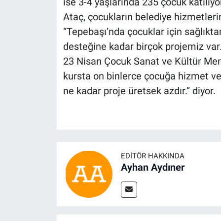
ise 3-4 yaşlarında 235 çocuk katılıy
Ataç, çocukların belediye hizmetleri
“Tepebaşı’nda çocuklar için sağlıkta
desteğine kadar birçok projemiz var
23 Nisan Çocuk Sanat ve Kültür Merk
kursta on binlerce çocuğa hizmet ver
ne kadar proje üretsek azdır.” diyor.
EDITÖR HAKKINDA
Ayhan Aydıner