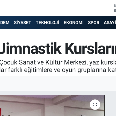
5
6
NDEM
SİYASET
TEKNOLOJİ
EKONOMİ
SPOR
ASAY
6
Jimnastik Kursları
1
6
Çocuk Sanat ve Kültür Merkezi, yaz kursl
4
 farklı eğitimlere ve oyun gruplarına katı