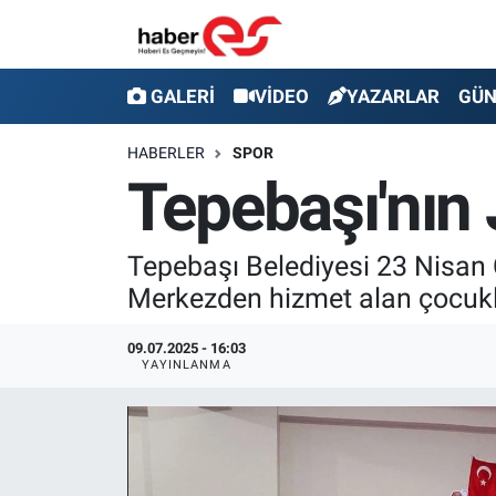
GALERİ
Eskişehir Nöbetçi Eczaneler
GALERİ
VİDEO
YAZARLAR
GÜ
VİDEO
Eskişehir Hava Durumu
HABERLER
SPOR
Tepebaşı'nın 
YAZARLAR
Eskişehir Trafik Yoğunluk Haritası
GÜNDEM
Süper Lig Puan Durumu ve Fikstür
Tepebaşı Belediyesi 23 Nisan 
Merkezden hizmet alan çocuklar
SİYASET
Tüm Manşetler
09.07.2025 - 16:03
TEKNOLOJİ
Son Dakika Haberleri
YAYINLANMA
EKONOMİ
Haber Arşivi
SPOR