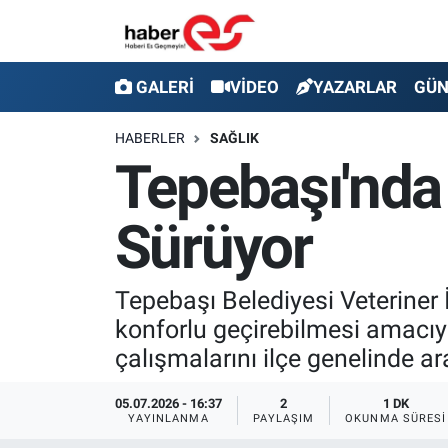
GALERİ
Eskişehir Nöbetçi Eczaneler
GALERİ
VİDEO
YAZARLAR
GÜ
VİDEO
Eskişehir Hava Durumu
HABERLER
SAĞLIK
Tepebaşı'nda
YAZARLAR
Eskişehir Trafik Yoğunluk Haritası
Sürüyor
GÜNDEM
Süper Lig Puan Durumu ve Fikstür
SİYASET
Tüm Manşetler
Tepebaşı Belediyesi Veteriner İ
konforlu geçirebilmesi amacıyl
TEKNOLOJİ
Son Dakika Haberleri
çalışmalarını ilçe genelinde ar
EKONOMİ
Haber Arşivi
05.07.2026 - 16:37
2
1 DK
YAYINLANMA
PAYLAŞIM
OKUNMA SÜRESI
SPOR