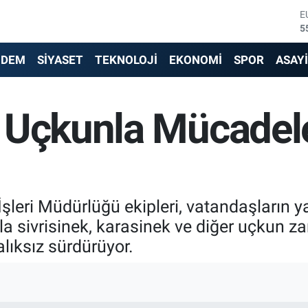
E
5
S
6
NDEM
SİYASET
TEKNOLOJİ
EKONOMİ
SPOR
ASAY
G
6
B
1
 Uçkunla Mücadele
B
6
D
4
şleri Müdürlüğü ekipleri, vatandaşların ya
a sivrisinek, karasinek ve diğer uçkun za
alıksız sürdürüyor.