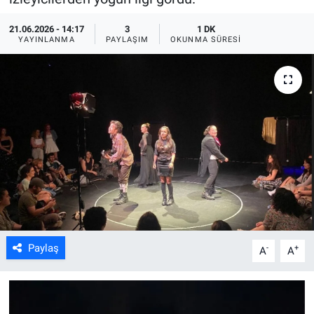
ASAYİŞ
21.06.2026 - 14:17
3
1 DK
YAYINLANMA
PAYLAŞIM
OKUNMA SÜRESI
Paylaş
-
+
A
A