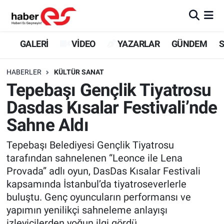
GALERİ
Eskişehir Nöbetçi Eczaneler
GALERİ
VİDEO
YAZARLAR
GÜNDEM
S
VİDEO
Eskişehir Hava Durumu
HABERLER
KÜLTÜR SANAT
Tepebaşı Gençlik Tiyatrosu
YAZARLAR
Eskişehir Trafik Yoğunluk Haritası
Dasdas Kısalar Festivali’nde
GÜNDEM
Süper Lig Puan Durumu ve Fikstür
Sahne Aldı
SİYASET
Tüm Manşetler
Tepebaşı Belediyesi Gençlik Tiyatrosu
tarafından sahnelenen “Leonce ile Lena
TEKNOLOJİ
Son Dakika Haberleri
Provada” adlı oyun, DasDas Kısalar Festivali
kapsamında İstanbul’da tiyatroseverlerle
EKONOMİ
Haber Arşivi
buluştu. Genç oyuncuların performansı ve
yapımın yenilikçi sahneleme anlayışı
SPOR
izleyicilerden yoğun ilgi gördü.