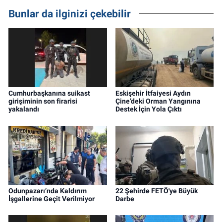
Bunlar da ilginizi çekebilir
Cumhurbaşkanına suikast
Eskişehir İtfaiyesi Aydın
girişiminin son firarisi
Çine’deki Orman Yangınına
yakalandı
Destek İçin Yola Çıktı
Odunpazarı’nda Kaldırım
22 Şehirde FETÖ'ye Büyük
İşgallerine Geçit Verilmiyor
Darbe