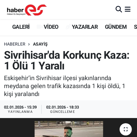
GALERİ
Eskişehir Nöbetçi Eczaneler
GALERİ
VİDEO
YAZARLAR
GÜNDEM
S
VİDEO
Eskişehir Hava Durumu
HABERLER
ASAYİŞ
Sivrihisar'da Korkunç Kaza:
YAZARLAR
Eskişehir Trafik Yoğunluk Haritası
1 Ölü 1 Yaralı
GÜNDEM
Süper Lig Puan Durumu ve Fikstür
Eskişehir’in Sivrihisar ilçesi yakınlarında
meydana gelen trafik kazasında 1 kişi öldü, 1
SİYASET
Tüm Manşetler
kişi yaralandı
TEKNOLOJİ
Son Dakika Haberleri
02.01.2026 - 15:39
02.01.2026 - 18:33
YAYINLANMA
GÜNCELLEME
EKONOMİ
Haber Arşivi
SPOR