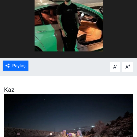
ASAYİŞ
Paylaş
-
+
A
A
Kaz