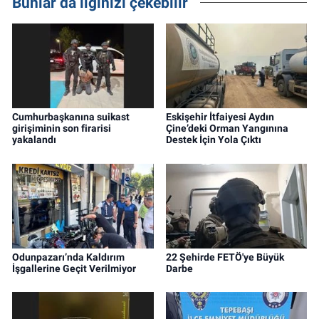
Bunlar da ilginizi çekebilir
Cumhurbaşkanına suikast
Eskişehir İtfaiyesi Aydın
girişiminin son firarisi
Çine’deki Orman Yangınına
yakalandı
Destek İçin Yola Çıktı
Odunpazarı’nda Kaldırım
22 Şehirde FETÖ'ye Büyük
İşgallerine Geçit Verilmiyor
Darbe