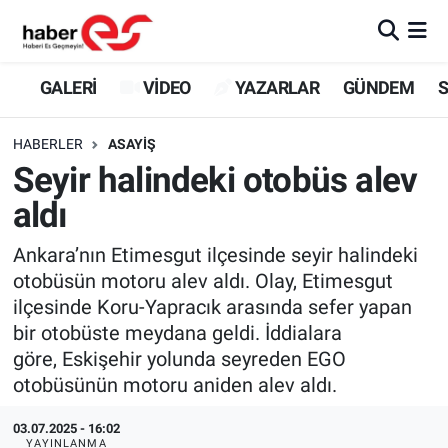
GALERİ
Eskişehir Nöbetçi Eczaneler
GALERİ
VİDEO
YAZARLAR
GÜNDEM
S
VİDEO
Eskişehir Hava Durumu
HABERLER
ASAYİŞ
Seyir halindeki otobüs alev
YAZARLAR
Eskişehir Trafik Yoğunluk Haritası
aldı
GÜNDEM
Süper Lig Puan Durumu ve Fikstür
Ankara’nın Etimesgut ilçesinde seyir halindeki
otobüsün motoru alev aldı. Olay, Etimesgut
SİYASET
Tüm Manşetler
ilçesinde Koru-Yapracık arasında sefer yapan
bir otobüste meydana geldi. İddialara
TEKNOLOJİ
Son Dakika Haberleri
göre, Eskişehir yolunda seyreden EGO
EKONOMİ
Haber Arşivi
otobüsünün motoru aniden alev aldı.
03.07.2025 - 16:02
SPOR
YAYINLANMA