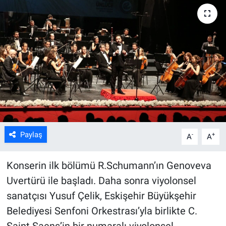
ASAYİŞ
Paylaş
-
+
A
A
Konserin ilk bölümü R.Schumann’ın Genoveva
Uvertürü ile başladı. Daha sonra viyolonsel
sanatçısı Yusuf Çelik, Eskişehir Büyükşehir
Belediyesi Senfoni Orkestrası’yla birlikte C.
Saint Saens’in bir numaralı viyolonsel