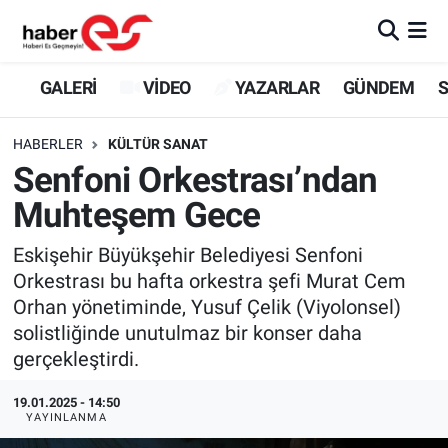
GALERİ
Eskişehir Nöbetçi Eczaneler
GALERİ
VİDEO
YAZARLAR
GÜNDEM
S
VİDEO
Eskişehir Hava Durumu
HABERLER
KÜLTÜR SANAT
Senfoni Orkestrası’ndan
YAZARLAR
Eskişehir Trafik Yoğunluk Haritası
Muhteşem Gece
GÜNDEM
Süper Lig Puan Durumu ve Fikstür
Eskişehir Büyükşehir Belediyesi Senfoni
Orkestrası bu hafta orkestra şefi Murat Cem
SİYASET
Tüm Manşetler
Orhan yönetiminde, Yusuf Çelik (Viyolonsel)
solistliğinde unutulmaz bir konser daha
TEKNOLOJİ
Son Dakika Haberleri
gerçekleştirdi.
EKONOMİ
Haber Arşivi
19.01.2025 - 14:50
YAYINLANMA
SPOR