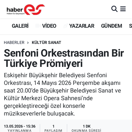
GALERİ
Eskişehir Nöbetçi Eczaneler
GALERİ
VİDEO
YAZARLAR
GÜNDEM
S
VİDEO
Eskişehir Hava Durumu
HABERLER
KÜLTÜR SANAT
Senfoni Orkestrasından Bir
YAZARLAR
Eskişehir Trafik Yoğunluk Haritası
Türkiye Prömiyeri
GÜNDEM
Süper Lig Puan Durumu ve Fikstür
Eskişehir Büyükşehir Belediyesi Senfoni
Orkestrası, 14 Mayıs 2026 Perşembe akşamı
SİYASET
Tüm Manşetler
saat 20.00’de Büyükşehir Belediyesi Sanat ve
Kültür Merkezi Opera Sahnesi’nde
TEKNOLOJİ
Son Dakika Haberleri
gerçekleştireceği özel konserle
EKONOMİ
Haber Arşivi
müzikseverlerle buluşacak.
13.05.2026 - 15:36
1
1 DK
SPOR
YAYINLANMA
PAYLAŞIM
OKUNMA SÜRESI