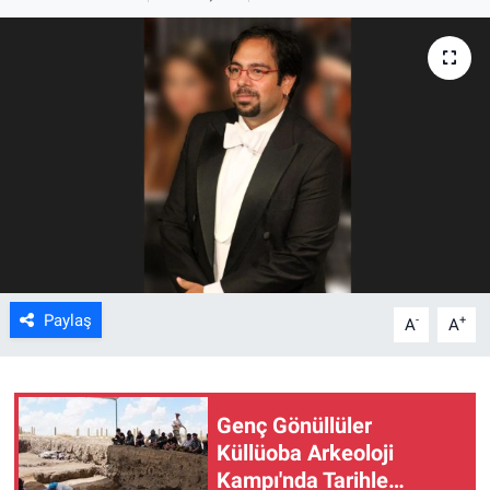
ASAYİŞ
Paylaş
-
+
A
A
Genç Gönüllüler
Küllüoba Arkeoloji
Kampı'nda Tarihle