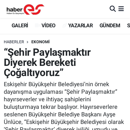
GALERİ
Eskişehir Nöbetçi Eczaneler
GALERİ
VİDEO
YAZARLAR
GÜNDEM
S
VİDEO
Eskişehir Hava Durumu
HABERLER
EKONOMİ
“Şehir Paylaşmaktır
YAZARLAR
Eskişehir Trafik Yoğunluk Haritası
Diyerek Bereketi
GÜNDEM
Süper Lig Puan Durumu ve Fikstür
Çoğaltıyoruz”
SİYASET
Tüm Manşetler
Eskişehir Büyükşehir Belediyesi’nin örnek
dayanışma uygulaması “Şehir Paylaşmaktır”
TEKNOLOJİ
Son Dakika Haberleri
hayırseverler ve ihtiyaç sahiplerini
buluşturmaya tekrar başlıyor. Hayırseverlere
EKONOMİ
Haber Arşivi
seslenen Büyükşehir Belediye Başkanı Ayşe
Ünlüce, “Eskişehir Büyükşehir Belediyesi olarak
SPOR
‘Şehir Paylaşmaktır’ diyerek iyiliği, umudu ve