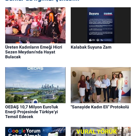
Üreten Kadınların Emeği Hicri
Kalabak Suyuna Zam
Sezen Meydanı'nda Hayat
Bulacak
OEDAŞ 10,7 Milyon Euro’luk
"Sanayide Kadın Eli" Protokolü
Enerji Projesinde Türkiye’yi
Temsil Edecek