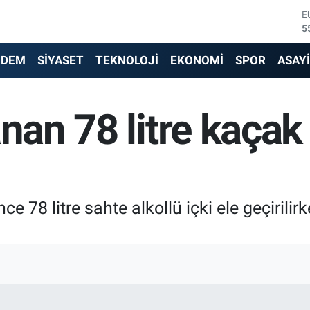
E
5
S
6
NDEM
SİYASET
TEKNOLOJİ
EKONOMİ
SPOR
ASAY
G
6
B
nan 78 litre kaçak 
1
B
6
D
4
ce 78 litre sahte alkollü içki ele geçiril