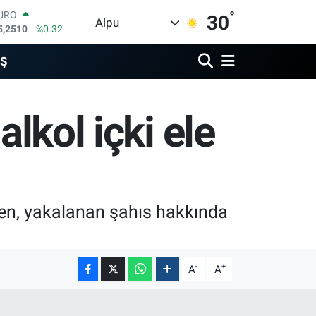
°
URO
30
Alpu
5,2510
%0.32
TERLİN
4,4811
%0.38
İŞ
RAM ALTIN
660.55
%0.03
İST100
alkol içki ele
3.779
%-14
ITCOIN
4.944,08
%-0.18
OLAR
7,7436
%0.18
irken, yakalanan şahıs hakkında
-
+
A
A