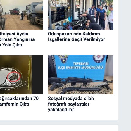
tfaiyesi Aydın
Odunpazarı’nda Kaldırım
 Orman Yangınına
İşgallerine Geçit Verilmiyor
 Yola Çıktı
ağırsaklarından 70
Sosyal medyada silah
amfemin Çıktı
fotoğrafı paylaştılar
yakalandılar