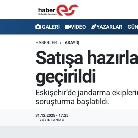
GALERİ
Eskişehir Nöbetçi Eczaneler
GALERİ
VİDEO
YAZARLAR
GÜ
VİDEO
Eskişehir Hava Durumu
HABERLER
ASAYİŞ
Satışa hazırla
YAZARLAR
Eskişehir Trafik Yoğunluk Haritası
geçirildi
GÜNDEM
Süper Lig Puan Durumu ve Fikstür
SİYASET
Tüm Manşetler
Eskişehir’de jandarma ekiplerin
soruşturma başlatıldı.
TEKNOLOJİ
Son Dakika Haberleri
31.12.2025 - 17:25
EKONOMİ
Haber Arşivi
YAYINLANMA
SPOR