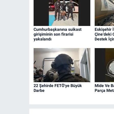
Cumhurbaşkanına suikast
Eskişehir İ
girişiminin son firarisi
Çine’deki
yakalandı
Destek İçin
22 Şehirde FETÖ'ye Büyük
Mide Ve B
Darbe
Parça Met