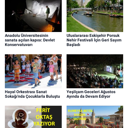
Anadolu Üniversitesinin
Uluslararası Eskişehir Porsuk
sanata açılan kapısı: Devlet
Nehir Festivali İçin Geri Sayım
Konservatuvarı
Başladı
Hayal Orkestrası Sanat
Yeşilçam Geceleri Ağustos
Sokağı'nda Çocuklarla Buluştu
Ayında da Devam Ediyor