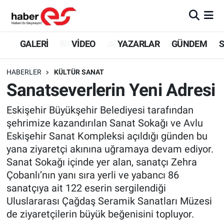
GALERİ
Eskişehir Nöbetçi Eczaneler
GALERİ
VİDEO
YAZARLAR
GÜNDEM
S
VİDEO
Eskişehir Hava Durumu
HABERLER
KÜLTÜR SANAT
Sanatseverlerin Yeni Adresi
YAZARLAR
Eskişehir Trafik Yoğunluk Haritası
Eskişehir Büyükşehir Belediyesi tarafından
GÜNDEM
Süper Lig Puan Durumu ve Fikstür
şehrimize kazandırılan Sanat Sokağı ve Avlu
Eskişehir Sanat Kompleksi açıldığı günden bu
SİYASET
Tüm Manşetler
yana ziyaretçi akınına uğramaya devam ediyor.
Sanat Sokağı içinde yer alan, sanatçı Zehra
TEKNOLOJİ
Son Dakika Haberleri
Çobanlı’nın yanı sıra yerli ve yabancı 86
sanatçıya ait 122 eserin sergilendiği
EKONOMİ
Haber Arşivi
Uluslararası Çağdaş Seramik Sanatları Müzesi
de ziyaretçilerin büyük beğenisini topluyor.
SPOR