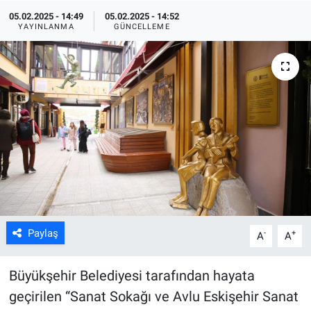
05.02.2025 - 14:49
05.02.2025 - 14:52
ASAYİŞ
YAYINLANMA
GÜNCELLEME
Paylaş
-
+
A
A
Büyükşehir Belediyesi tarafından hayata
geçirilen “Sanat Sokağı ve Avlu Eskişehir Sanat