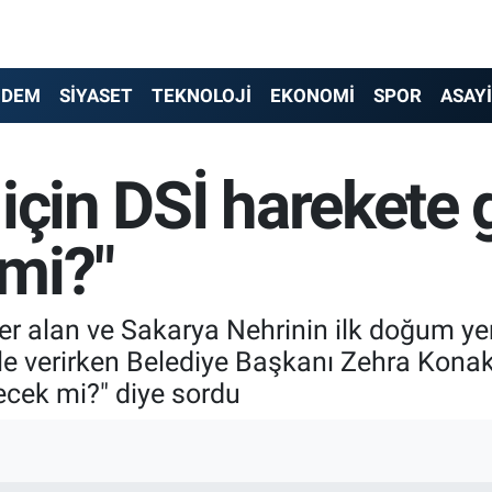
NDEM
SİYASET
TEKNOLOJİ
EKONOMİ
SPOR
ASAY
için DSİ harekete
mi?"
e yer alan ve Sakarya Nehrinin ilk doğum y
ele verirken Belediye Başkanı Zehra Konak
cek mi?" diye sordu