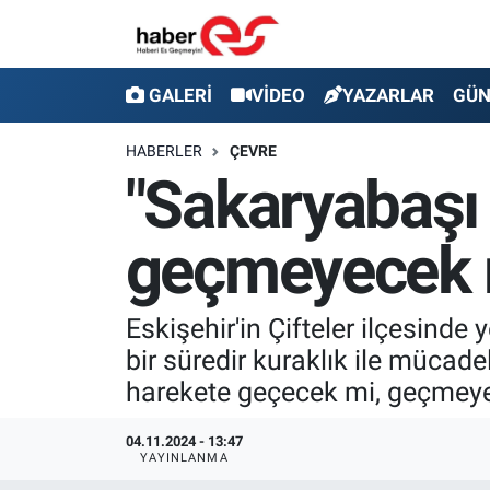
GALERİ
Eskişehir Nöbetçi Eczaneler
GALERİ
VİDEO
YAZARLAR
GÜ
VİDEO
Eskişehir Hava Durumu
HABERLER
ÇEVRE
"Sakaryabaşı 
YAZARLAR
Eskişehir Trafik Yoğunluk Haritası
geçmeyecek 
GÜNDEM
Süper Lig Puan Durumu ve Fikstür
SİYASET
Tüm Manşetler
Eskişehir'in Çifteler ilçesind
bir süredir kuraklık ile mücad
TEKNOLOJİ
Son Dakika Haberleri
harekete geçecek mi, geçmeye
EKONOMİ
Haber Arşivi
04.11.2024 - 13:47
YAYINLANMA
SPOR