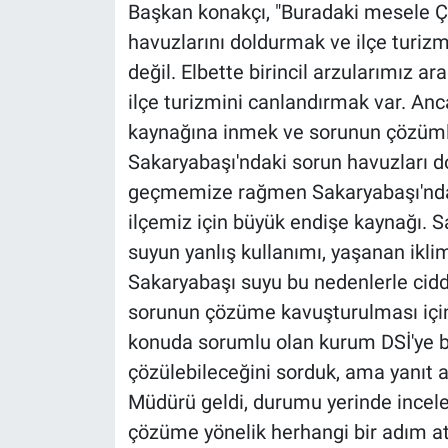
Başkan konakçı, "Buradaki mesele Çi
havuzlarını doldurmak ve ilçe turiz
değil. Elbette birincil arzularımız 
ilçe turizmini canlandırmak var. A
kaynağına inmek ve sorunun çözümle
Sakaryabaşı'ndaki sorun havuzları d
geçmemize rağmen Sakaryabaşı'ndaki 
ilçemiz için büyük endişe kaynağı. 
suyun yanlış kullanımı, yaşanan iklim
Sakaryabaşı suyu bu nedenlerle cidd
sorunun çözüme kavuşturulması için
konuda sorumlu olan kurum DSİ'ye bi
çözülebileceğini sorduk, ama yanıt a
Müdürü geldi, durumu yerinde incele
çözüme yönelik herhangi bir adım a