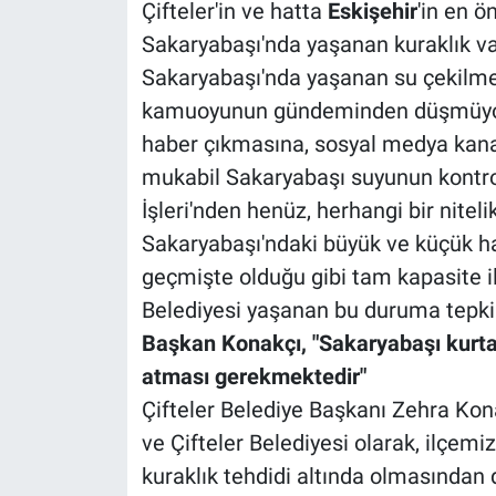
Çifteler'in ve hatta
Eskişehir
'in en ö
Sakaryabaşı'nda yaşanan kuraklık va
Sakaryabaşı'nda yaşanan su çekilmesi
kamuoyunun gündeminden düşmüyor. K
haber çıkmasına, sosyal medya kanal
mukabil Sakaryabaşı suyunun kontro
İşleri'nden henüz, herhangi bir nite
Sakaryabaşı'ndaki büyük ve küçük h
geçmişte olduğu gibi tam kapasite il
Belediyesi yaşanan bu duruma tepkil
Başkan Konakçı, "Sakaryabaşı kurtar
atması gerekmektedir"
Çifteler Belediye Başkanı Zehra Konak
ve Çifteler Belediyesi olarak, ilçem
kuraklık tehdidi altında olmasından do