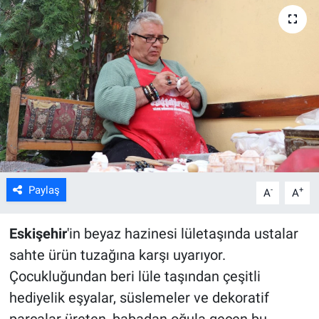
ASAYİŞ
Paylaş
-
+
A
A
Eskişehir
'in beyaz hazinesi lületaşında ustalar
sahte ürün tuzağına karşı uyarıyor.
Çocukluğundan beri lüle taşından çeşitli
hediyelik eşyalar, süslemeler ve dekoratif
parçalar üreten, babadan oğula geçen bu