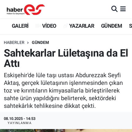
GALERİ
Eskişehir Nöbetçi Eczaneler
GALERİ
VİDEO
YAZARLAR
GÜNDEM
S
VİDEO
Eskişehir Hava Durumu
HABERLER
GÜNDEM
Sahtekarlar Lületaşına da El
YAZARLAR
Eskişehir Trafik Yoğunluk Haritası
Attı
GÜNDEM
Süper Lig Puan Durumu ve Fikstür
Eskişehir'de lüle taşı ustası Abdurezzak Seyfi
Aktaş, gerçek lületaşının işlenmesinden çıkan
SİYASET
Tüm Manşetler
toz ve kırıntıların kimyasallarla birleştirilerek
sahte ürün yapıldığını belirterek, sektördeki
TEKNOLOJİ
Son Dakika Haberleri
sahtekârlık tehlikesine dikkat çekti.
EKONOMİ
Haber Arşivi
08.10.2025 - 14:53
YAYINLANMA
SPOR